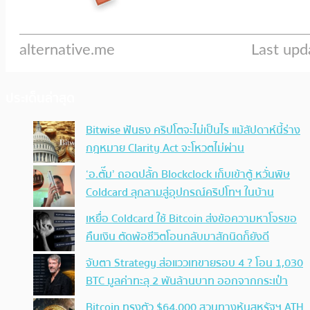
ประเด็นล่าสุด
Bitwise ฟันธง คริปโตจะไม่เป็นไร แม้สัปดาห์นี้ร่าง
กฎหมาย Clarity Act จะโหวตไม่ผ่าน
‘อ.ตั๊ม’ ถอดปลั้ก Blockclock เก็บเข้าตู้ หวั่นพิษ
Coldcard ลุกลามสู่อุปกรณ์คริปโทฯ ในบ้าน
เหยื่อ Coldcard ใช้ Bitcoin ส่งข้อความหาโจรขอ
คืนเงิน ตัดพ้อชีวิตโอนกลับมาสักนิดก็ยังดี
จับตา Strategy ส่อแววเทขายรอบ 4 ? โอน 1,030
BTC มูลค่าทะลุ 2 พันล้านบาท ออกจากกระเป๋า
Bitcoin ทรงตัว $64,000 สวนทางหุ้นสหรัฐฯ ATH