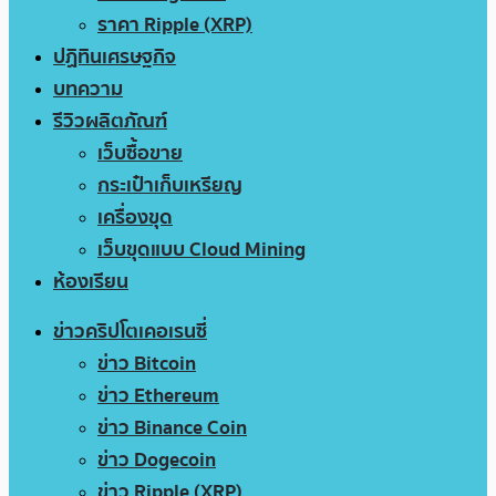
ราคา Ripple (XRP)
ปฏิทินเศรษฐกิจ
บทความ
รีวิวผลิตภัณฑ์
เว็บซื้อขาย
กระเป๋าเก็บเหรียญ
เครื่องขุด
เว็บขุดแบบ Cloud Mining
ห้องเรียน
ข่าวคริปโตเคอเรนซี่
ข่าว Bitcoin
ข่าว Ethereum
ข่าว Binance Coin
ข่าว Dogecoin
ข่าว Ripple (XRP)