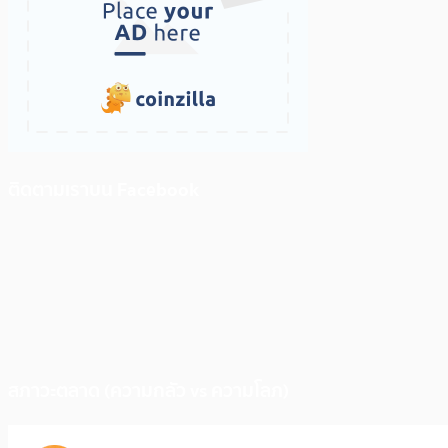
ติดตามเราบน Facebook
สภาวะตลาด (ความกลัว vs ความโลภ)