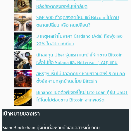
หลังข้อตกลงฮอร์มุซใกล้ยุติ
S&P 500 ทำจุดสูงสุดใหม่ แต่ Bitcoin ไม่ตาม
ตลาดเปลี่ยน หรือ คนเปลี่ยน?
3 เหตุผลทำไมราคา Cardano (Ada) ถึงพุ่งแรง
22% ในสัปดาห์เดียว
นักลงทุน Uber รุ่นแรก แนะนำให้เทขาย Bitcoin
เพื่อไปซื้อ Solana และ Bittensor (TAO) แทน
สหรัฐฯ เริ่มไม่ปลอดภัย? ชายชาวมิสซูรี 3 คน ถูก
ตั้งข้อหาบุกรุกบ้านขโมย Bitcoin
Binance เปิดตัวฟีเจอร์ใหม่ Lite Loan กู้ยืม USDT
ได้โดยไม่ต้องขาย Bitcoin จากพอร์ต
เป้าหมายของเรา
Siam Blockchain มุ่งมั่นที่จะช่วยนำเสนอสารเกี่ยวกับ