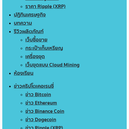
ราคา Ripple (XRP)
ปฏิทินเศรษฐกิจ
บทความ
รีวิวผลิตภัณฑ์
เว็บซื้อขาย
กระเป๋าเก็บเหรียญ
เครื่องขุด
เว็บขุดแบบ Cloud Mining
ห้องเรียน
ข่าวคริปโตเคอเรนซี่
ข่าว Bitcoin
ข่าว Ethereum
ข่าว Binance Coin
ข่าว Dogecoin
ข่าว Ripple (XRP)