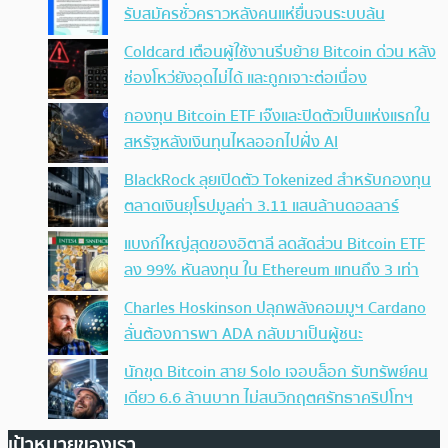
รับสมัครชั่วคราวหลังคนแห่ยื่นจนระบบล้น
Coldcard เตือนผู้ใช้งานรีบย้าย Bitcoin ด่วน หลัง
ช่องโหว่ยังอุดไม่ได้ และถูกเจาะต่อเนื่อง
กองทุน Bitcoin ETF เจ๊งและปิดตัวเป็นแห่งแรกใน
สหรัฐหลังเงินทุนไหลออกไปฝั่ง AI
BlackRock ลุยเปิดตัว Tokenized สำหรับกองทุน
ตลาดเงินยุโรปมูลค่า 3.11 แสนล้านดอลลาร์
แบงก์ใหญ่สุดของอิตาลี ลดสัดส่วน Bitcoin ETF
ลง 99% หันลงทุน ใน Ethereum แทนถึง 3 เท่า
Charles Hoskinson ปลุกพลังคอมมูฯ Cardano
ลั่นต้องการพา ADA กลับมาเป็นผู้ชนะ
นักขุด Bitcoin สาย Solo เจอบล็อก รับทรัพย์คน
เดียว 6.6 ล้านบาท ไม่สนวิกฤตศรัทธาคริปโทฯ
เป้าหมายของเรา