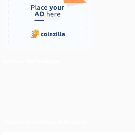
ติดตามเราบน Facebook
สภาวะตลาด (ความกลัว vs ความโลภ)