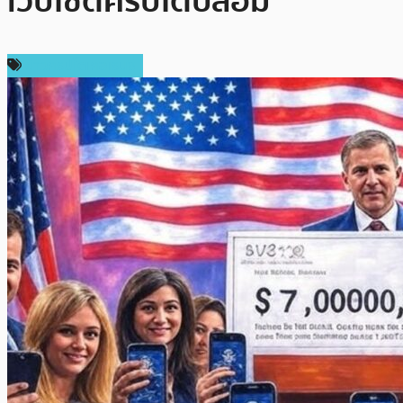
เว็บไซต์คริปโตปลอม
ข่าวคริปโตเคอเรนซี่