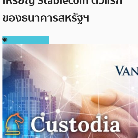
เหรียญ Stablecoin ตัวแรก
ของธนาคารสหรัฐฯ
ข่าวคริปโตเคอเรนซี่