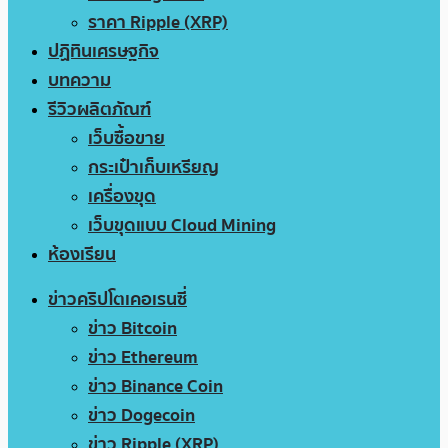
ราคา Ripple (XRP)
ปฏิทินเศรษฐกิจ
บทความ
รีวิวผลิตภัณฑ์
เว็บซื้อขาย
กระเป๋าเก็บเหรียญ
เครื่องขุด
เว็บขุดแบบ Cloud Mining
ห้องเรียน
ข่าวคริปโตเคอเรนซี่
ข่าว Bitcoin
ข่าว Ethereum
ข่าว Binance Coin
ข่าว Dogecoin
ข่าว Ripple (XRP)