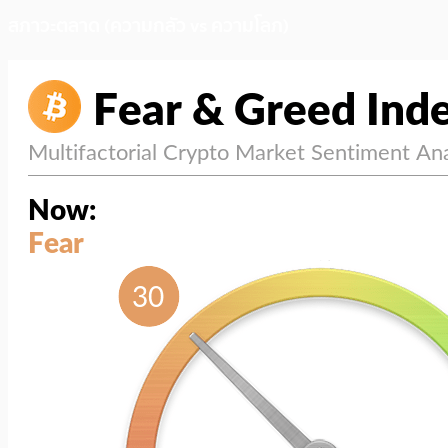
สภาวะตลาด (ความกลัว vs ความโลภ)