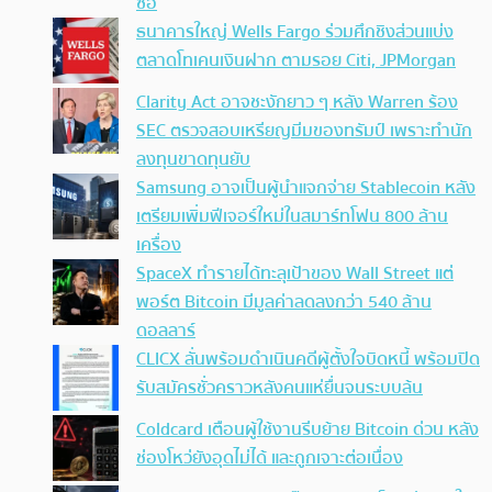
ซื้อ
ธนาคารใหญ่ Wells Fargo ร่วมศึกชิงส่วนแบ่ง
ตลาดโทเคนเงินฝาก ตามรอย Citi, JPMorgan
Clarity Act อาจชะงักยาว ๆ หลัง Warren ร้อง
SEC ตรวจสอบเหรียญมีมของทรัมป์ เพราะทำนัก
ลงทุนขาดทุนยับ
Samsung อาจเป็นผู้นำแจกจ่าย Stablecoin หลัง
เตรียมเพิ่มฟีเจอร์ใหม่ในสมาร์ทโฟน 800 ล้าน
เครื่อง
SpaceX ทำรายได้ทะลุเป้าของ Wall Street แต่
พอร์ต Bitcoin มีมูลค่าลดลงกว่า 540 ล้าน
ดอลลาร์
CLICX ลั่นพร้อมดำเนินคดีผู้ตั้งใจบิดหนี้ พร้อมปิด
รับสมัครชั่วคราวหลังคนแห่ยื่นจนระบบล้น
Coldcard เตือนผู้ใช้งานรีบย้าย Bitcoin ด่วน หลัง
ช่องโหว่ยังอุดไม่ได้ และถูกเจาะต่อเนื่อง