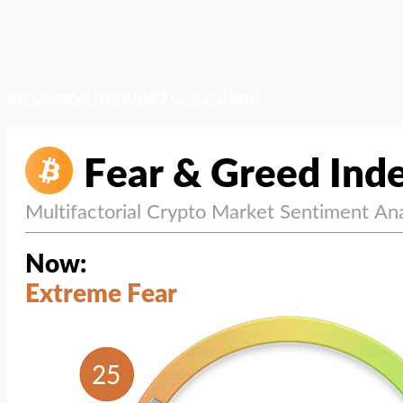
สภาวะตลาด (ความกลัว vs ความโลภ)