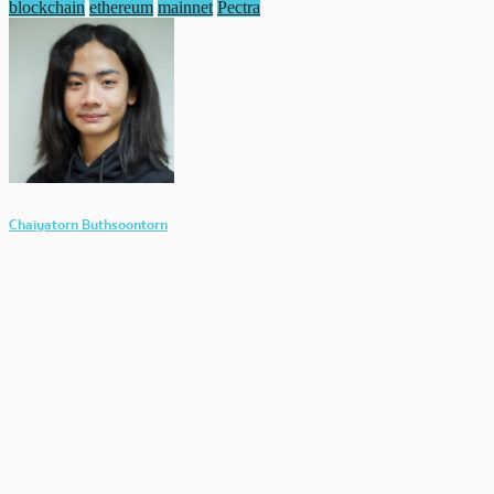
blockchain
ethereum
mainnet
Pectra
Chaiyatorn Buthsoontorn