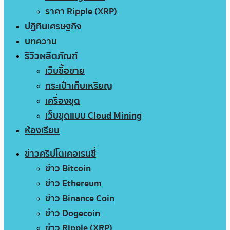
ราคา Ripple (XRP)
ปฏิทินเศรษฐกิจ
บทความ
รีวิวผลิตภัณฑ์
เว็บซื้อขาย
กระเป๋าเก็บเหรียญ
เครื่องขุด
เว็บขุดแบบ Cloud Mining
ห้องเรียน
ข่าวคริปโตเคอเรนซี่
ข่าว Bitcoin
ข่าว Ethereum
ข่าว Binance Coin
ข่าว Dogecoin
ข่าว Ripple (XRP)