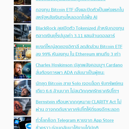
กองทุน Bitcoin ETF เจ๊งและปิดตัวเป็นแห่งแรกใน
สหรัฐหลังเงินทุนไหลออกไปฝั่ง AI
BlackRock ลุยเปิดตัว Tokenized สำหรับกองทุน
ตลาดเงินยุโรปมูลค่า 3.11 แสนล้านดอลลาร์
แบงก์ใหญ่สุดของอิตาลี ลดสัดส่วน Bitcoin ETF
ลง 99% หันลงทุน ใน Ethereum แทนถึง 3 เท่า
Charles Hoskinson ปลุกพลังคอมมูฯ Cardano
ลั่นต้องการพา ADA กลับมาเป็นผู้ชนะ
นักขุด Bitcoin สาย Solo เจอบล็อก รับทรัพย์คน
เดียว 6.6 ล้านบาท ไม่สนวิกฤตศรัทธาคริปโทฯ
Bernstein เตือนหากกฎหมาย CLARITY Act ไม่
ผ่าน อาจกดดันราคาคริปโตให้ดิ่งลงอีกระลอก
ทั่วโลกช็อก Telegram หายจาก App Store
ชั่วคราว ก่อนกลับมาใช้งานได้ปกติ