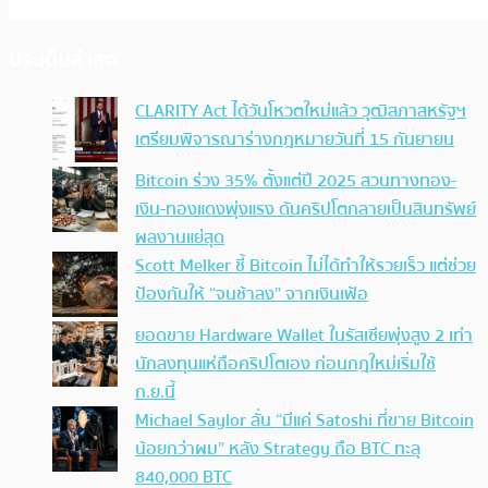
ประเด็นล่าสุด
CLARITY Act ได้วันโหวตใหม่แล้ว วุฒิสภาสหรัฐฯ
เตรียมพิจารณาร่างกฎหมายวันที่ 15 กันยายน
Bitcoin ร่วง 35% ตั้งแต่ปี 2025 สวนทางทอง-
เงิน-ทองแดงพุ่งแรง ดันคริปโตกลายเป็นสินทรัพย์
ผลงานแย่สุด
Scott Melker ชี้ Bitcoin ไม่ได้ทำให้รวยเร็ว แต่ช่วย
ป้องกันให้ “จนช้าลง” จากเงินเฟ้อ
ยอดขาย Hardware Wallet ในรัสเซียพุ่งสูง 2 เท่า
นักลงทุนแห่ถือคริปโตเอง ก่อนกฎใหม่เริ่มใช้
ก.ย.นี้
Michael Saylor ลั่น “มีแค่ Satoshi ที่ขาย Bitcoin
น้อยกว่าผม” หลัง Strategy ถือ BTC ทะลุ
840,000 BTC