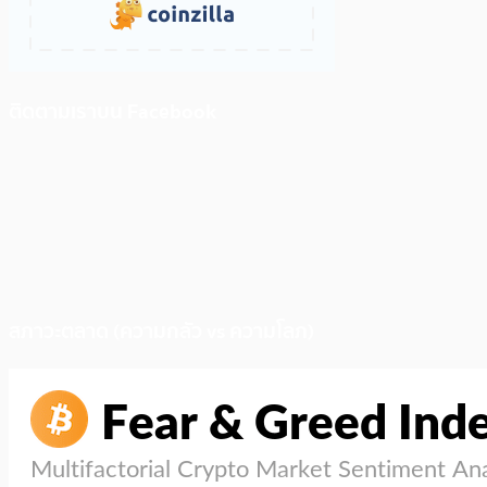
ติดตามเราบน Facebook
สภาวะตลาด (ความกลัว vs ความโลภ)