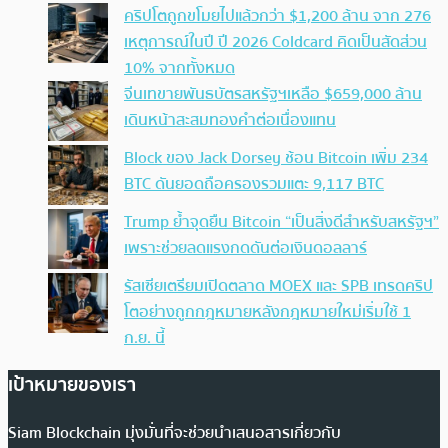
คริปโตถูกขโมยไปแล้วกว่า $1,200 ล้าน จาก 276
เหตุการณ์ในปี ปี 2026 Coldcard คิดเป็นสัดส่วน
10% จากทั้งหมด
จีนเทขายพันธบัตรสหรัฐฯเหลือ $659,000 ล้าน
เดินหน้าสะสมทองคำต่อเนื่องแทน
Block ของ Jack Dorsey ช้อน Bitcoin เพิ่ม 234
BTC ดันยอดถือครองรวมแตะ 9,117 BTC
Trump ย้ำจุดยืน Bitcoin “เป็นสิ่งดีสำหรับสหรัฐฯ”
เพราะช่วยลดแรงกดดันต่อเงินดอลลาร์
รัสเซียเตรียมเปิดตลาด MOEX และ SPB เทรดคริป
โตอย่างถูกกฎหมายหลังกฎหมายใหม่เริ่มใช้ 1
ก.ย. นี้
เป้าหมายของเรา
Siam Blockchain มุ่งมั่นที่จะช่วยนำเสนอสารเกี่ยวกับ