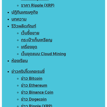
ราคา Ripple (XRP)
ปฏิทินเศรษฐกิจ
บทความ
รีวิวผลิตภัณฑ์
เว็บซื้อขาย
กระเป๋าเก็บเหรียญ
เครื่องขุด
เว็บขุดแบบ Cloud Mining
ห้องเรียน
ข่าวคริปโตเคอเรนซี่
ข่าว Bitcoin
ข่าว Ethereum
ข่าว Binance Coin
ข่าว Dogecoin
ข่าว Ripple (XRP)