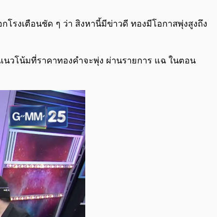
0:00
/
0:00
เตือนชัด ๆ ว่า สิงหานี้มีข่าวดี ทองมีโอกาสพุ่งสูงถึง
กับ แนวโน้มที่ราคาทองคำจะพุ่ง ผ่านรายการ แฉ ในตอน