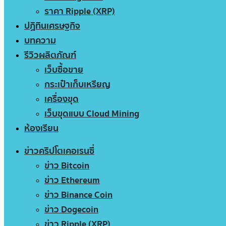
ราคา Ripple (XRP)
ปฏิทินเศรษฐกิจ
บทความ
รีวิวผลิตภัณฑ์
เว็บซื้อขาย
กระเป๋าเก็บเหรียญ
เครื่องขุด
เว็บขุดแบบ Cloud Mining
ห้องเรียน
ข่าวคริปโตเคอเรนซี่
ข่าว Bitcoin
ข่าว Ethereum
ข่าว Binance Coin
ข่าว Dogecoin
ข่าว Ripple (XRP)