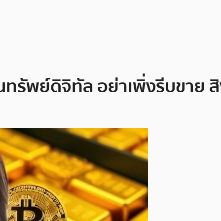
พย์ดิจิทัล อย่าเพิ่งรีบขาย สิง