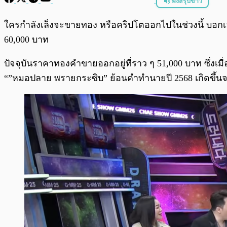
ฟังสรุปข่าว
พร้อมเล่น
ใครกำลังเล็งจะขายทอง หรือคริปโตออกไปในช่วงนี้ บอกเลย
60,000 บาท
ปัจจุบันราคาทองคำขายออกอยู่ที่ราว ๆ 51,000 บาท ซึ่งเ
“”หมอปลาย พรายกระซิบ” ย้อนคำทำนายปี 2568 เกิดขึ้นจร