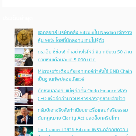
ประเด็นล่าสุด
แฉกลยุทธ์ บริษัทคลัง Bitcoinใน Nasdaq เจือจาง
หุ้น 98% โดยที่นักลงทุนแทบไม่รู้ตัว
ดร.เอ็ม ชี้ช่อง! ทำอย่างไรให้มีเงินเกษียณ 50 ล้าน
ด้วยเงินเดือนละแค่ 5,000 บาท
Microsoft เตือนภัยแฮกเกอร์กำลังใช้ BNB Chain
เป็นฐานทัพปล่อยมัลแวร์
ศึกชิงบัลลังก์! แม่ผู้ก่อตั้ง Ondo Finance ฟ้อง
CEO เพื่อยึดอำนาจบริหารหลังลูกชายเสียชีวิต
ทรัมป์เอาจริง สั่งทำเนียบขาวรื้อเกณฑ์จริยธรรม
ดันกฎหมาย Clarity Act ปลดล็อกคริปโทฯ
Jim Cramer เทขาย Bitcoin เพราะกลัวภัยควอน