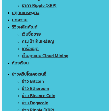
ราคา Ripple (XRP)
ปฏิทินเศรษฐกิจ
บทความ
รีวิวผลิตภัณฑ์
เว็บซื้อขาย
กระเป๋าเก็บเหรียญ
เครื่องขุด
เว็บขุดแบบ Cloud Mining
ห้องเรียน
ข่าวคริปโตเคอเรนซี่
ข่าว Bitcoin
ข่าว Ethereum
ข่าว Binance Coin
ข่าว Dogecoin
ข่าว Ripple (XRP)