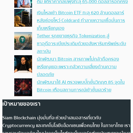
ตัม แต่ราคากลับพุ่งทะลุ 65,000 ดอลลาร์อีกครั้ง
เงินไหลเข้า Bitcoin ETF ทะลุ 620 ล้านดอลลาร์
หลังช่องโหว่ Coldcard ทำลายความเชื่อมั่นการ
เก็บเหรียญเอง
Tether รุกขยายธุรกิจ Tokenization สู่
ซาอุดีอาระเบียประเดิมด้วยอสังหาริมทรัพย์ระดับ
สถาบัน
นักพัฒนา Bitcoin สารภาพไม่กล้าถือครอง
เหรียญเยอะเพราะกลัวความเสี่ยงด้านความ
ปลอดภัย
นักพัฒนาใช้ AI ตรวจพบบั๊กขั้นวิกฤต 85 จุดใน
Bitcoin เตือนสถานการณ์เข้าขั้นเลวร้าย
เป้าหมายของเรา
Siam Blockchain มุ่งมั่นที่จะช่วยนำเสนอสารเกี่ยวกับ
Cryptocurrency และเทคโนโลยีบล็อกเชนเพื่อคนไทย ในภาษาไทย เรา