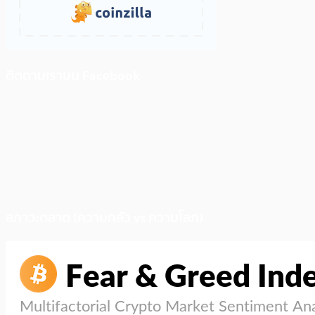
ติดตามเราบน Facebook
สภาวะตลาด (ความกลัว vs ความโลภ)