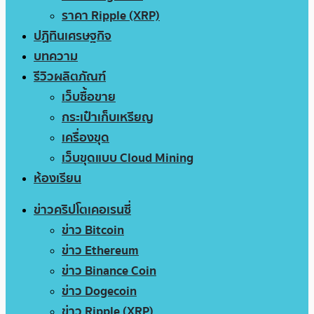
ราคา Ripple (XRP)
ปฏิทินเศรษฐกิจ
บทความ
รีวิวผลิตภัณฑ์
เว็บซื้อขาย
กระเป๋าเก็บเหรียญ
เครื่องขุด
เว็บขุดแบบ Cloud Mining
ห้องเรียน
ข่าวคริปโตเคอเรนซี่
ข่าว Bitcoin
ข่าว Ethereum
ข่าว Binance Coin
ข่าว Dogecoin
ข่าว Ripple (XRP)