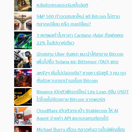
หลังข้อตกลงฮอร์มุซใกล้ยุติ
S&P 500 ทำจุดสูงสุดใหม่ แต่ Bitcoin ไม่ตาม
ตลาดเปลี่ยน หรือ คนเปลี่ยน?
3 เหตุผลทำไมราคา Cardano (Ada) ถึงพุ่งแรง
22% ในสัปดาห์เดียว
นักลงทุน Uber รุ่นแรก แนะนำให้เทขาย Bitcoin
เพื่อไปซื้อ Solana และ Bittensor (TAO) แทน
สหรัฐฯ เริ่มไม่ปลอดภัย? ชายชาวมิสซูรี 3 คน ถูก
ตั้งข้อหาบุกรุกบ้านขโมย Bitcoin
Binance เปิดตัวฟีเจอร์ใหม่ Lite Loan กู้ยืม USDT
ได้โดยไม่ต้องขาย Bitcoin จากพอร์ต
Cloudflare เปิดตัวกระเป๋า Stablecoin ให้ AI
Agent จ่ายค่า API และคอนเทนต์เองได้
Michael Burry เตือน ตลาดหุ้นอาจใกล้พีคเสี่ยง