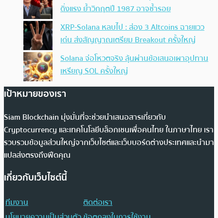
ดิ่งแรง ย้ำวิกฤตปี 1987 อาจซ้ำรอย
XRP-Solana หลบไป : ส่อง 3 Altcoins ฉายแวว
เด่น ส่งสัญญาณเตรียม Breakout ครั้งใหญ่
Solana จ่อโหวตจริง ลุ้นผ่านข้อเสนอเผาอุปทาน
เหรียญ SOL ครั้งใหญ่
เป้าหมายของเรา
Siam Blockchain มุ่งมั่นที่จะช่วยนำเสนอสารเกี่ยวกับ
Cryptocurrency และเทคโนโลยีบล็อกเชนเพื่อคนไทย ในภาษาไทย เรา
รวบรวมข้อมูลส่วนใหญ่จากเว็บไซต์และเว็บบอร์ดต่างประเทศและนำมา
แปลส่งตรงถึงฟีดคุณ
เกี่ยวกับเว็บไซต์นี้
ทีมงาน
ติดต่อเรา
นโยบายความเป็นส่วนตัว
ข้อตกลงในการใช้งาน