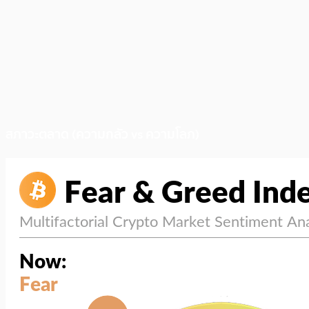
สภาวะตลาด (ความกลัว vs ความโลภ)