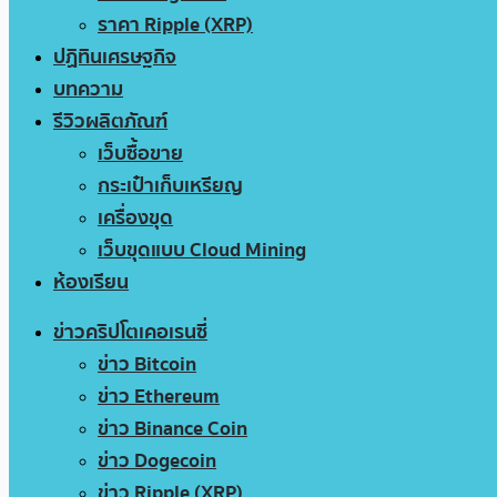
ราคา Ripple (XRP)
ปฏิทินเศรษฐกิจ
บทความ
รีวิวผลิตภัณฑ์
เว็บซื้อขาย
กระเป๋าเก็บเหรียญ
เครื่องขุด
เว็บขุดแบบ Cloud Mining
ห้องเรียน
ข่าวคริปโตเคอเรนซี่
ข่าว Bitcoin
ข่าว Ethereum
ข่าว Binance Coin
ข่าว Dogecoin
ข่าว Ripple (XRP)