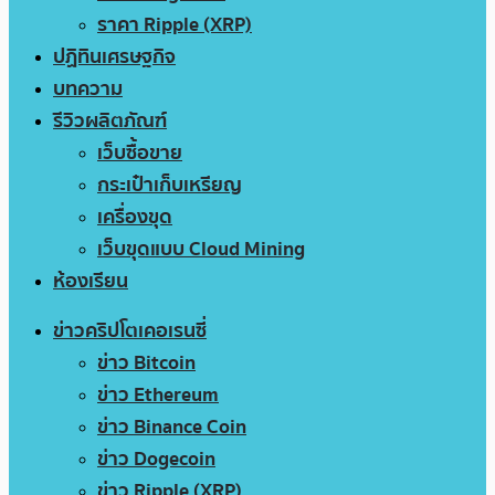
ราคา Ripple (XRP)
ปฏิทินเศรษฐกิจ
บทความ
รีวิวผลิตภัณฑ์
เว็บซื้อขาย
กระเป๋าเก็บเหรียญ
เครื่องขุด
เว็บขุดแบบ Cloud Mining
ห้องเรียน
ข่าวคริปโตเคอเรนซี่
ข่าว Bitcoin
ข่าว Ethereum
ข่าว Binance Coin
ข่าว Dogecoin
ข่าว Ripple (XRP)