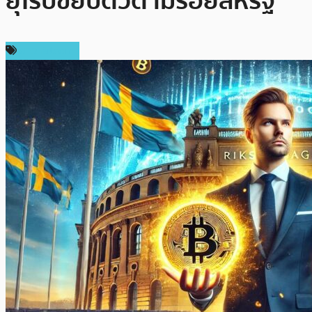
ยุโรปขยับตัวตามรอยสหรัฐ
ข่าว Bitcoin