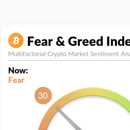
สภาวะตลาด (ความกลัว vs ความโลภ)