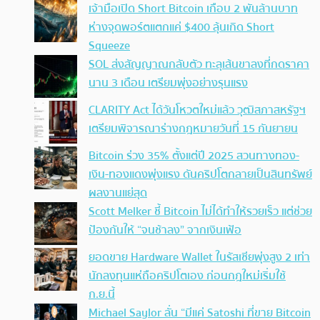
เจ้ามือเปิด Short Bitcoin เกือบ 2 พันล้านบาท
ห่างจุดพอร์ตแตกแค่ $400 ลุ้นเกิด Short
Squeeze
SOL ส่งสัญญาณกลับตัว ทะลุเส้นขาลงที่กดราคา
นาน 3 เดือน เตรียมพุ่งอย่างรุนแรง
CLARITY Act ได้วันโหวตใหม่แล้ว วุฒิสภาสหรัฐฯ
เตรียมพิจารณาร่างกฎหมายวันที่ 15 กันยายน
Bitcoin ร่วง 35% ตั้งแต่ปี 2025 สวนทางทอง-
เงิน-ทองแดงพุ่งแรง ดันคริปโตกลายเป็นสินทรัพย์
ผลงานแย่สุด
Scott Melker ชี้ Bitcoin ไม่ได้ทำให้รวยเร็ว แต่ช่วย
ป้องกันให้ “จนช้าลง” จากเงินเฟ้อ
ยอดขาย Hardware Wallet ในรัสเซียพุ่งสูง 2 เท่า
นักลงทุนแห่ถือคริปโตเอง ก่อนกฎใหม่เริ่มใช้
ก.ย.นี้
Michael Saylor ลั่น “มีแค่ Satoshi ที่ขาย Bitcoin