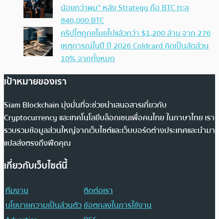
น้อยกว่าผม” หลัง Strategy ถือ BTC ทะลุ
840,000 BTC
คริปโตถูกขโมยไปแล้วกว่า $1,200 ล้าน จาก 276
เหตุการณ์ในปี ปี 2026 Coldcard คิดเป็นสัดส่วน
10% จากทั้งหมด
เป้าหมายของเรา
Siam Blockchain มุ่งมั่นที่จะช่วยนำเสนอสารเกี่ยวกับ
Cryptocurrency และเทคโนโลยีบล็อกเชนเพื่อคนไทย ในภาษาไทย เรา
รวบรวมข้อมูลส่วนใหญ่จากเว็บไซต์และเว็บบอร์ดต่างประเทศและนำมา
แปลส่งตรงถึงฟีดคุณ
เกี่ยวกับเว็บไซต์นี้
ทีมงาน
ติดต่อเรา
นโยบายความเป็นส่วนตัว
ข้อตกลงในการใช้งาน