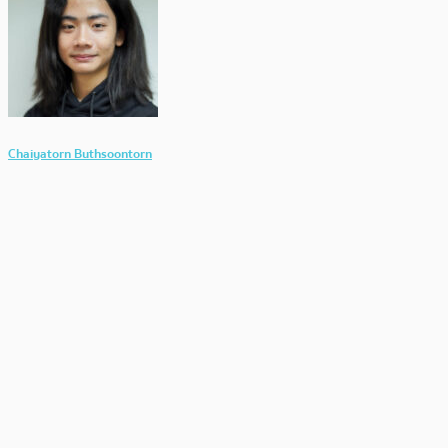
Chaiyatorn Buthsoontorn