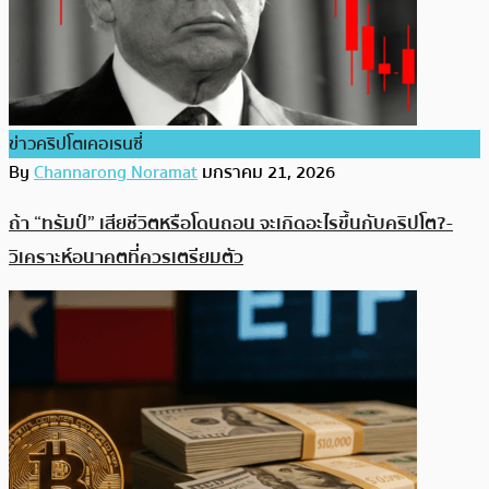
ข่าวคริปโตเคอเรนซี่
By
Channarong Noramat
มกราคม 21, 2026
ถ้า “ทรัมป์” เสียชีวิตหรือโดนถอน จะเกิดอะไรขึ้นกับคริปโต?-
วิเคราะห์อนาคตที่ควรเตรียมตัว