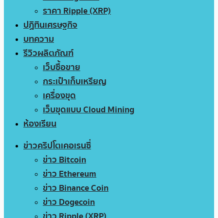
ราคา Ripple (XRP)
ปฏิทินเศรษฐกิจ
บทความ
รีวิวผลิตภัณฑ์
เว็บซื้อขาย
กระเป๋าเก็บเหรียญ
เครื่องขุด
เว็บขุดแบบ Cloud Mining
ห้องเรียน
ข่าวคริปโตเคอเรนซี่
ข่าว Bitcoin
ข่าว Ethereum
ข่าว Binance Coin
ข่าว Dogecoin
ข่าว Ripple (XRP)