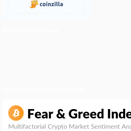
ติดตามเราบน Facebook
สภาวะตลาด (ความกลัว vs ความโลภ)