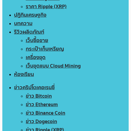
ราคา Ripple (XRP)
ปฏิทินเศรษฐกิจ
บทความ
รีวิวผลิตภัณฑ์
เว็บซื้อขาย
กระเป๋าเก็บเหรียญ
เครื่องขุด
เว็บขุดแบบ Cloud Mining
ห้องเรียน
ข่าวคริปโตเคอเรนซี่
ข่าว Bitcoin
ข่าว Ethereum
ข่าว Binance Coin
ข่าว Dogecoin
ข่าว Ripple (XRP)