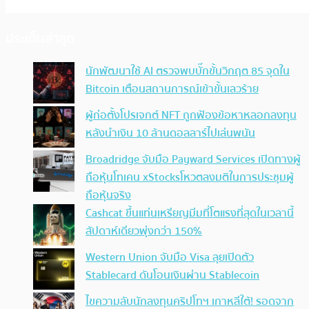
ประเด็นล่าสุด
นักพัฒนาใช้ AI ตรวจพบบั๊กขั้นวิกฤต 85 จุดใน
Bitcoin เตือนสถานการณ์เข้าขั้นเลวร้าย
ผู้ก่อตั้งโปรเจกต์ NFT ถูกฟ้องข้อหาหลอกลงทุน
หลังนำเงิน 10 ล้านดอลลาร์ไปเล่นพนัน
Broadridge จับมือ Payward Services เปิดทางผู้
ถือหุ้นโทเคน xStocksโหวตลงมติในการประชุมผู้
ถือหุ้นจริง
Cashcat ขึ้นแท่นเหรียญมีมที่โตแรงที่สุดในเวลานี้
สัปดาห์เดียวพุ่งกว่า 150%
Western Union จับมือ Visa ลุยเปิดตัว
Stablecard ดันโอนเงินผ่าน Stablecoin
ไขความลับนักลงทุนคริปโทฯ เกาหลีใต้! รอดจาก