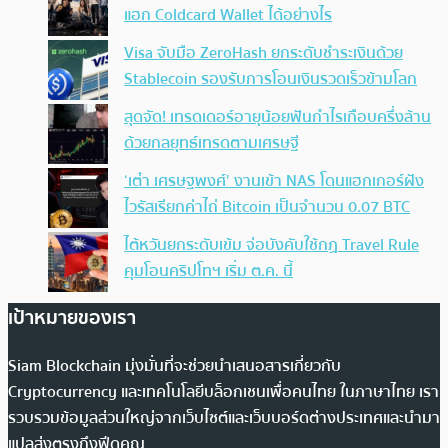
แฮก Coldcard Wallet ได้อย่างไร
Visa จับมือ ZeroHash ยกระดับชำระเงินด้วย
Stablecoin รองรับการโอนเงินรวดเร็วข้ามโลก
สุดจัด! เทรดเดอร์อายุน้อยฟันกำไรเกือบครึ่งล้าน
ด้วยกลยุทธ์เทรดตามเศรษฐี
‘เต๋า เศรษฐพงศ์’ งานเข้า NAS โดนแฮกเกอร์ฝัง
ไวรัสเรียกค่าไถ่ Bitcoin เป็นจำนวน 0.07 BTC
ไต้หวันยกระดับเข้ม จ่อบังคับใช้กฏ Travel Rule
คุมโอนคริปโทฯ เริ่ม ต.ค. นี้
เป้าหมายของเรา
Siam Blockchain มุ่งมั่นที่จะช่วยนำเสนอสารเกี่ยวกับ
Cryptocurrency และเทคโนโลยีบล็อกเชนเพื่อคนไทย ในภาษาไทย เรา
รวบรวมข้อมูลส่วนใหญ่จากเว็บไซต์และเว็บบอร์ดต่างประเทศและนำมา
แปลส่งตรงถึงฟีดคุณ