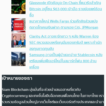
Glassnode เปิดข้อมูล On-Chain ชี้แนวรับสำคัญ
Bitcoin อยู่โซน $63,000 เจ้ามือ-รายย่อยแห่ช้อน
ซื้อ
ธนาคารใหญ่ Wells Fargo ร่วมศึกชิงส่วนแบ่ง
ตลาดโทเคนเงินฝาก ตามรอย Citi, JPMorgan
Clarity Act อาจชะงักยาว ๆ หลัง Warren ร้อง
SEC ตรวจสอบเหรียญมีมของทรัมป์ เพราะทำนัก
ลงทุนขาดทุนยับ
Samsung อาจเป็นผู้นำแจกจ่าย Stablecoin หลัง
เตรียมเพิ่มฟีเจอร์ใหม่ในสมาร์ทโฟน 800 ล้าน
เครื่อง
เป้าหมายของเรา
Siam Blockchain มุ่งมั่นที่จะช่วยนำเสนอสารเกี่ยวกับ
Cryptocurrency และเทคโนโลยีบล็อกเชนเพื่อคนไทย ในภาษาไทย เรา
รวบรวมข้อมูลส่วนใหญ่จากเว็บไซต์และเว็บบอร์ดต่างประเทศและนำมา