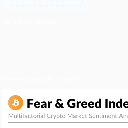
ติดตามเราบน Facebook
สภาวะตลาด (ความกลัว vs ความโลภ)