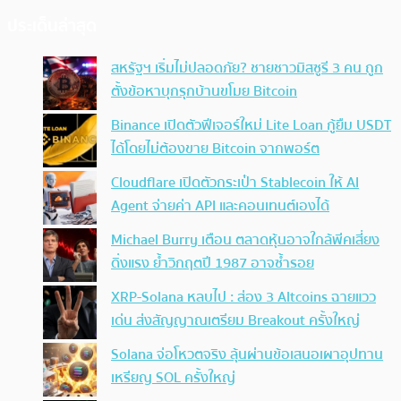
ประเด็นล่าสุด
สหรัฐฯ เริ่มไม่ปลอดภัย? ชายชาวมิสซูรี 3 คน ถูก
ตั้งข้อหาบุกรุกบ้านขโมย Bitcoin
Binance เปิดตัวฟีเจอร์ใหม่ Lite Loan กู้ยืม USDT
ได้โดยไม่ต้องขาย Bitcoin จากพอร์ต
Cloudflare เปิดตัวกระเป๋า Stablecoin ให้ AI
Agent จ่ายค่า API และคอนเทนต์เองได้
Michael Burry เตือน ตลาดหุ้นอาจใกล้พีคเสี่ยง
ดิ่งแรง ย้ำวิกฤตปี 1987 อาจซ้ำรอย
XRP-Solana หลบไป : ส่อง 3 Altcoins ฉายแวว
เด่น ส่งสัญญาณเตรียม Breakout ครั้งใหญ่
Solana จ่อโหวตจริง ลุ้นผ่านข้อเสนอเผาอุปทาน
เหรียญ SOL ครั้งใหญ่