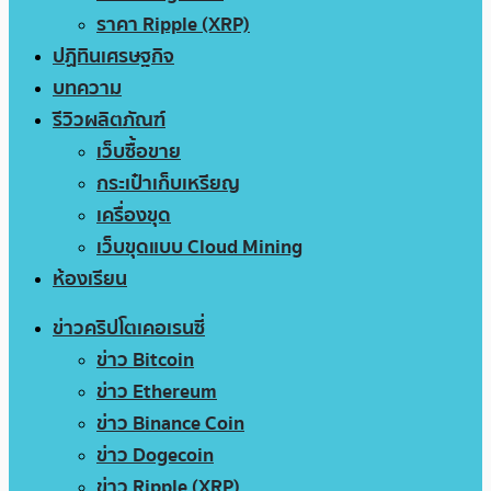
ราคา Ripple (XRP)
ปฏิทินเศรษฐกิจ
บทความ
รีวิวผลิตภัณฑ์
เว็บซื้อขาย
กระเป๋าเก็บเหรียญ
เครื่องขุด
เว็บขุดแบบ Cloud Mining
ห้องเรียน
ข่าวคริปโตเคอเรนซี่
ข่าว Bitcoin
ข่าว Ethereum
ข่าว Binance Coin
ข่าว Dogecoin
ข่าว Ripple (XRP)