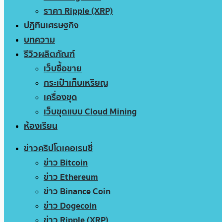
ราคา Ripple (XRP)
ปฏิทินเศรษฐกิจ
บทความ
รีวิวผลิตภัณฑ์
เว็บซื้อขาย
กระเป๋าเก็บเหรียญ
เครื่องขุด
เว็บขุดแบบ Cloud Mining
ห้องเรียน
ข่าวคริปโตเคอเรนซี่
ข่าว Bitcoin
ข่าว Ethereum
ข่าว Binance Coin
ข่าว Dogecoin
ข่าว Ripple (XRP)