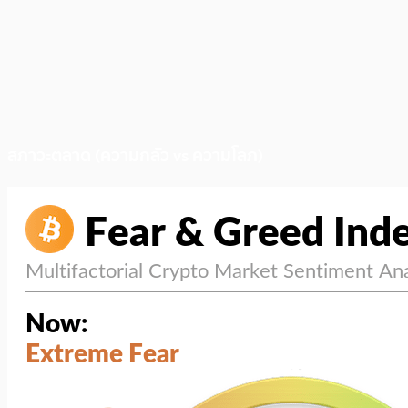
สภาวะตลาด (ความกลัว vs ความโลภ)