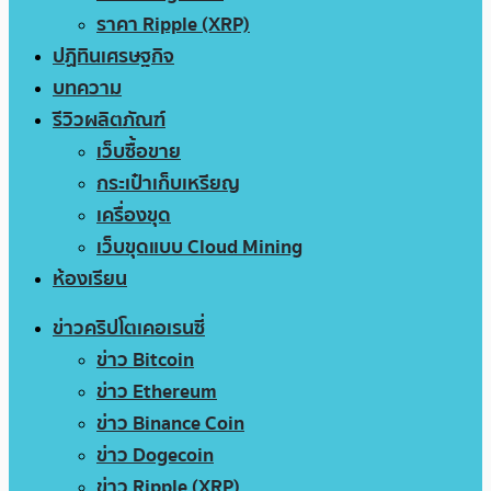
ราคา Ripple (XRP)
ปฏิทินเศรษฐกิจ
บทความ
รีวิวผลิตภัณฑ์
เว็บซื้อขาย
กระเป๋าเก็บเหรียญ
เครื่องขุด
เว็บขุดแบบ Cloud Mining
ห้องเรียน
ข่าวคริปโตเคอเรนซี่
ข่าว Bitcoin
ข่าว Ethereum
ข่าว Binance Coin
ข่าว Dogecoin
ข่าว Ripple (XRP)