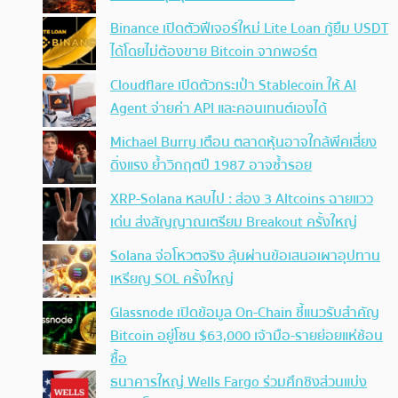
Binance เปิดตัวฟีเจอร์ใหม่ Lite Loan กู้ยืม USDT
ได้โดยไม่ต้องขาย Bitcoin จากพอร์ต
Cloudflare เปิดตัวกระเป๋า Stablecoin ให้ AI
Agent จ่ายค่า API และคอนเทนต์เองได้
Michael Burry เตือน ตลาดหุ้นอาจใกล้พีคเสี่ยง
ดิ่งแรง ย้ำวิกฤตปี 1987 อาจซ้ำรอย
XRP-Solana หลบไป : ส่อง 3 Altcoins ฉายแวว
เด่น ส่งสัญญาณเตรียม Breakout ครั้งใหญ่
Solana จ่อโหวตจริง ลุ้นผ่านข้อเสนอเผาอุปทาน
เหรียญ SOL ครั้งใหญ่
Glassnode เปิดข้อมูล On-Chain ชี้แนวรับสำคัญ
Bitcoin อยู่โซน $63,000 เจ้ามือ-รายย่อยแห่ช้อน
ซื้อ
ธนาคารใหญ่ Wells Fargo ร่วมศึกชิงส่วนแบ่ง