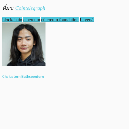
ที่มา:
Cointelegraph
blockchain
ethereum
ethereum foundation
Layer-1
Chaiyatorn Buthsoontorn