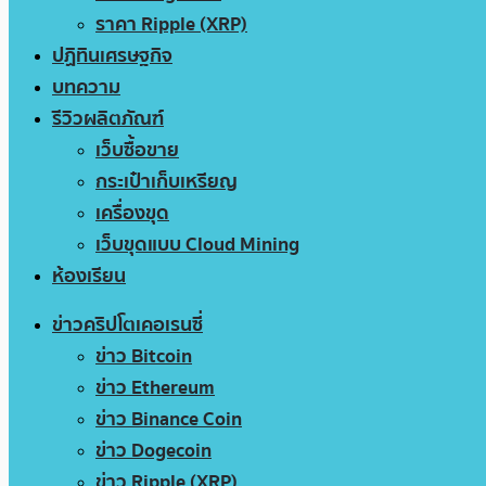
ราคา Ripple (XRP)
ปฏิทินเศรษฐกิจ
บทความ
รีวิวผลิตภัณฑ์
เว็บซื้อขาย
กระเป๋าเก็บเหรียญ
เครื่องขุด
เว็บขุดแบบ Cloud Mining
ห้องเรียน
ข่าวคริปโตเคอเรนซี่
ข่าว Bitcoin
ข่าว Ethereum
ข่าว Binance Coin
ข่าว Dogecoin
ข่าว Ripple (XRP)