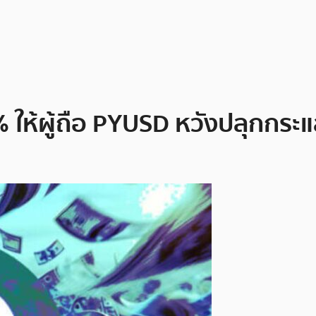
% ให้ผู้ถือ PYUSD หวังปลุกกระแ