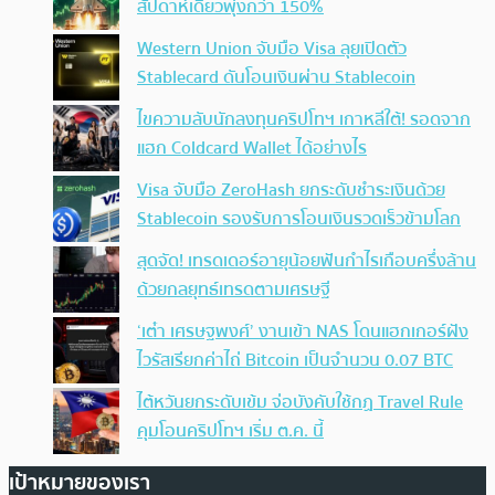
สัปดาห์เดียวพุ่งกว่า 150%
Western Union จับมือ Visa ลุยเปิดตัว
Stablecard ดันโอนเงินผ่าน Stablecoin
ไขความลับนักลงทุนคริปโทฯ เกาหลีใต้! รอดจาก
แฮก Coldcard Wallet ได้อย่างไร
Visa จับมือ ZeroHash ยกระดับชำระเงินด้วย
Stablecoin รองรับการโอนเงินรวดเร็วข้ามโลก
สุดจัด! เทรดเดอร์อายุน้อยฟันกำไรเกือบครึ่งล้าน
ด้วยกลยุทธ์เทรดตามเศรษฐี
‘เต๋า เศรษฐพงศ์’ งานเข้า NAS โดนแฮกเกอร์ฝัง
ไวรัสเรียกค่าไถ่ Bitcoin เป็นจำนวน 0.07 BTC
ไต้หวันยกระดับเข้ม จ่อบังคับใช้กฏ Travel Rule
คุมโอนคริปโทฯ เริ่ม ต.ค. นี้
เป้าหมายของเรา