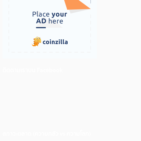
ติดตามเราบน Facebook
สภาวะตลาด (ความกลัว vs ความโลภ)