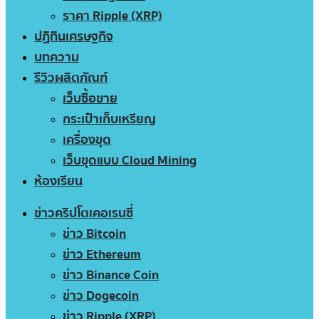
ราคา Ripple (XRP)
ปฏิทินเศรษฐกิจ
บทความ
รีวิวผลิตภัณฑ์
เว็บซื้อขาย
กระเป๋าเก็บเหรียญ
เครื่องขุด
เว็บขุดแบบ Cloud Mining
ห้องเรียน
ข่าวคริปโตเคอเรนซี่
ข่าว Bitcoin
ข่าว Ethereum
ข่าว Binance Coin
ข่าว Dogecoin
ข่าว Ripple (XRP)