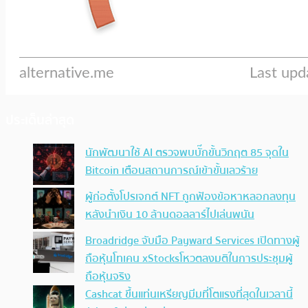
ประเด็นล่าสุด
นักพัฒนาใช้ AI ตรวจพบบั๊กขั้นวิกฤต 85 จุดใน
Bitcoin เตือนสถานการณ์เข้าขั้นเลวร้าย
ผู้ก่อตั้งโปรเจกต์ NFT ถูกฟ้องข้อหาหลอกลงทุน
หลังนำเงิน 10 ล้านดอลลาร์ไปเล่นพนัน
Broadridge จับมือ Payward Services เปิดทางผู้
ถือหุ้นโทเคน xStocksโหวตลงมติในการประชุมผู้
ถือหุ้นจริง
Cashcat ขึ้นแท่นเหรียญมีมที่โตแรงที่สุดในเวลานี้