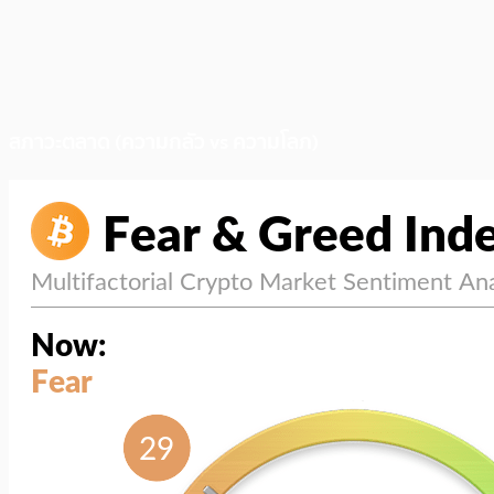
สภาวะตลาด (ความกลัว vs ความโลภ)