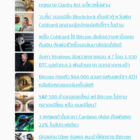
กฎหมาย Clarity Act จะโหวตไม่ผ่าน
‘อ.ตั๊ม’ ถอดปลั้ก Blockclock เก็บเข้าตู้ หวั่นพิษ
Coldcard ลุกลามสู่อุปกรณ์คริปโทฯ ในบ้าน
เหยื่อ Coldcard ใช้ Bitcoin ส่งข้อความหาโจรขอ
คืนเงิน ตัดพ้อชีวิตโอนกลับมาสักนิดก็ยังดี
จับตา Strategy ส่อแววเทขายรอบ 4 ? โอน 1,030
BTC มูลค่าทะลุ 2 พันล้านบาท ออกจากกระเป๋า
Bitcoin ทรงตัว $64,000 สวนทางหุ้นสหรัฐฯ ATH
หลังข้อตกลงฮอร์มุซใกล้ยุติ
S&P 500 ทำจุดสูงสุดใหม่ แต่ Bitcoin ไม่ตาม
ตลาดเปลี่ยน หรือ คนเปลี่ยน?
3 เหตุผลทำไมราคา Cardano (Ada) ถึงพุ่งแรง
22% ในสัปดาห์เดียว
นักลงทุน Uber รุ่นแรก แนะนำให้เทขาย Bitcoin