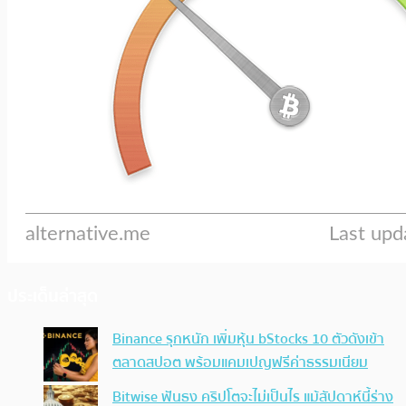
ประเด็นล่าสุด
Binance รุกหนัก เพิ่มหุ้น bStocks 10 ตัวดังเข้า
ตลาดสปอต พร้อมแคมเปญฟรีค่าธรรมเนียม
Bitwise ฟันธง คริปโตจะไม่เป็นไร แม้สัปดาห์นี้ร่าง