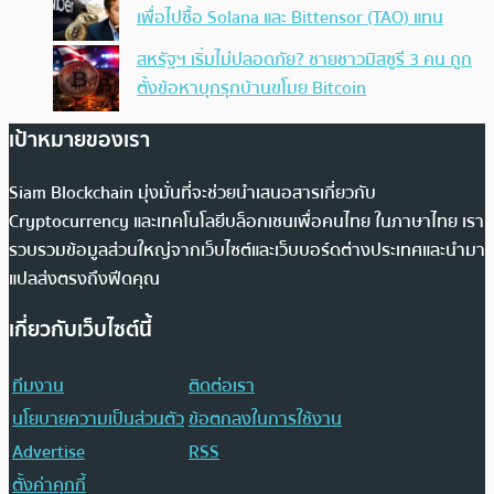
เพื่อไปซื้อ Solana และ Bittensor (TAO) แทน
สหรัฐฯ เริ่มไม่ปลอดภัย? ชายชาวมิสซูรี 3 คน ถูก
ตั้งข้อหาบุกรุกบ้านขโมย Bitcoin
เป้าหมายของเรา
Siam Blockchain มุ่งมั่นที่จะช่วยนำเสนอสารเกี่ยวกับ
Cryptocurrency และเทคโนโลยีบล็อกเชนเพื่อคนไทย ในภาษาไทย เรา
รวบรวมข้อมูลส่วนใหญ่จากเว็บไซต์และเว็บบอร์ดต่างประเทศและนำมา
แปลส่งตรงถึงฟีดคุณ
เกี่ยวกับเว็บไซต์นี้
ทีมงาน
ติดต่อเรา
นโยบายความเป็นส่วนตัว
ข้อตกลงในการใช้งาน
Advertise
RSS
ตั้งค่าคุกกี้