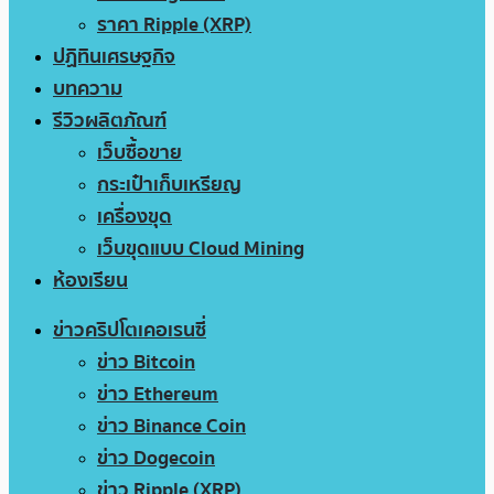
ราคา Ripple (XRP)
ปฏิทินเศรษฐกิจ
บทความ
รีวิวผลิตภัณฑ์
เว็บซื้อขาย
กระเป๋าเก็บเหรียญ
เครื่องขุด
เว็บขุดแบบ Cloud Mining
ห้องเรียน
ข่าวคริปโตเคอเรนซี่
ข่าว Bitcoin
ข่าว Ethereum
ข่าว Binance Coin
ข่าว Dogecoin
ข่าว Ripple (XRP)