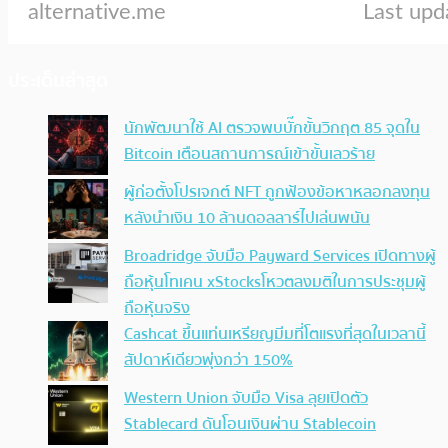
ประเด็นล่าสุด
นักพัฒนาใช้ AI ตรวจพบบั๊กขั้นวิกฤต 85 จุดใน
Bitcoin เตือนสถานการณ์เข้าขั้นเลวร้าย
ผู้ก่อตั้งโปรเจกต์ NFT ถูกฟ้องข้อหาหลอกลงทุน
หลังนำเงิน 10 ล้านดอลลาร์ไปเล่นพนัน
Broadridge จับมือ Payward Services เปิดทางผู้
ถือหุ้นโทเคน xStocksโหวตลงมติในการประชุมผู้
ถือหุ้นจริง
Cashcat ขึ้นแท่นเหรียญมีมที่โตแรงที่สุดในเวลานี้
สัปดาห์เดียวพุ่งกว่า 150%
Western Union จับมือ Visa ลุยเปิดตัว
Stablecard ดันโอนเงินผ่าน Stablecoin