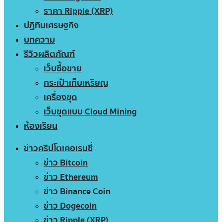
ราคา Ripple (XRP)
ปฏิทินเศรษฐกิจ
บทความ
รีวิวผลิตภัณฑ์
เว็บซื้อขาย
กระเป๋าเก็บเหรียญ
เครื่องขุด
เว็บขุดแบบ Cloud Mining
ห้องเรียน
ข่าวคริปโตเคอเรนซี่
ข่าว Bitcoin
ข่าว Ethereum
ข่าว Binance Coin
ข่าว Dogecoin
ข่าว Ripple (XRP)