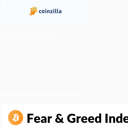
ติดตามเราบน Facebook
สภาวะตลาด (ความกลัว vs ความโลภ)