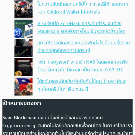
ไขความลับนักลงทุนคริปโทฯ เกาหลีใต้! รอดจาก
แฮก Coldcard Wallet ได้อย่างไร
Visa จับมือ ZeroHash ยกระดับชำระเงินด้วย
Stablecoin รองรับการโอนเงินรวดเร็วข้ามโลก
สุดจัด! เทรดเดอร์อายุน้อยฟันกำไรเกือบครึ่งล้าน
ด้วยกลยุทธ์เทรดตามเศรษฐี
‘เต๋า เศรษฐพงศ์’ งานเข้า NAS โดนแฮกเกอร์ฝัง
ไวรัสเรียกค่าไถ่ Bitcoin เป็นจำนวน 0.07 BTC
ไต้หวันยกระดับเข้ม จ่อบังคับใช้กฏ Travel Rule
คุมโอนคริปโทฯ เริ่ม ต.ค. นี้
เป้าหมายของเรา
Siam Blockchain มุ่งมั่นที่จะช่วยนำเสนอสารเกี่ยวกับ
Cryptocurrency และเทคโนโลยีบล็อกเชนเพื่อคนไทย ในภาษาไทย เรา
รวบรวมข้อมูลส่วนใหญ่จากเว็บไซต์และเว็บบอร์ดต่างประเทศและนำมา