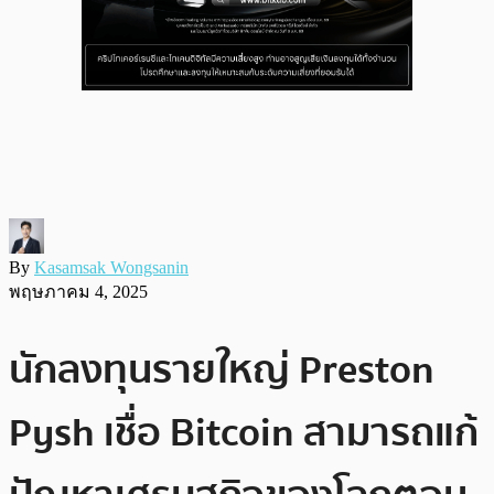
By
Kasamsak Wongsanin
พฤษภาคม 4, 2025
นักลงทุนรายใหญ่ Preston
Pysh เชื่อ Bitcoin สามารถแก้