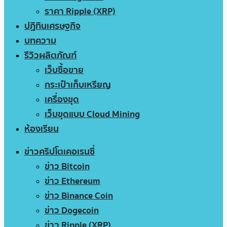
ราคา Ripple (XRP)
ปฏิทินเศรษฐกิจ
บทความ
รีวิวผลิตภัณฑ์
เว็บซื้อขาย
กระเป๋าเก็บเหรียญ
เครื่องขุด
เว็บขุดแบบ Cloud Mining
ห้องเรียน
ข่าวคริปโตเคอเรนซี่
ข่าว Bitcoin
ข่าว Ethereum
ข่าว Binance Coin
ข่าว Dogecoin
ข่าว Ripple (XRP)