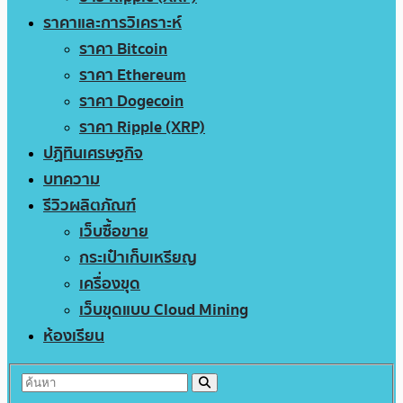
ราคาและการวิเคราะห์
ราคา Bitcoin
ราคา Ethereum
ราคา Dogecoin
ราคา Ripple (XRP)
ปฏิทินเศรษฐกิจ
บทความ
รีวิวผลิตภัณฑ์
เว็บซื้อขาย
กระเป๋าเก็บเหรียญ
เครื่องขุด
เว็บขุดแบบ Cloud Mining
ห้องเรียน