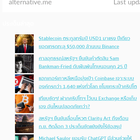
ประเด็นล่าสุด
Stablecoin ตระกูลทรัมป์ USD1 มาแรง ปีเดียว
ยอดเทรดทะลุ $50,000 ล้านบน Binance
ศาลอุทธรณ์สหรัฐฯ ยืนยันคำตัดสิน Sam
Bankman-Fried ดับฝันพ้นโทษนอนคุก 25 ปี
แฮกเกอร์เกาหลีเหนือมุ่งเป้า Coinbase เจาะระบบ
องค์กรกว่า 1,640 แห่งทั่วโลก ขโมยกระเป๋าคริปโต
เทียบชัดๆ! ฝากคริปโทฯ ไว้บน Exchange หรือเก็บ
เอง อันไหนปลอดภัยกว่า?
สหรัฐฯ ยืนยันเลื่อนโหวต Clarity Act ถึงเดือน
ก.ย. ติดล็อก 3 ประเด็นขัดแย้งยังไร้ข้อสรุป
Michael Saylor ยอมรับ ChatGPT มีส่วนช่วยให้