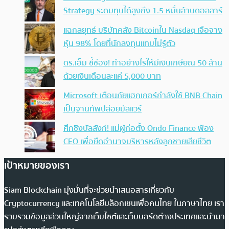
Strategy ระดมทุนได้สูงถึง 1.5 หมื่นล้านดอลลาร์
แฉกลยุทธ์ บริษัทคลัง Bitcoinใน Nasdaq เจือจาง
หุ้น 98% โดยที่นักลงทุนแทบไม่รู้ตัว
ดร.เอ็ม ชี้ช่อง! ทำอย่างไรให้มีเงินเกษียณ 50 ล้าน
ด้วยเงินเดือนละแค่ 5,000 บาท
Microsoft เตือนภัยแฮกเกอร์กำลังใช้ BNB Chain
เป็นฐานทัพปล่อยมัลแวร์
ศึกชิงบัลลังก์! แม่ผู้ก่อตั้ง Ondo Finance ฟ้อง
CEO เพื่อยึดอำนาจบริหารหลังลูกชายเสียชีวิต
เป้าหมายของเรา
Siam Blockchain มุ่งมั่นที่จะช่วยนำเสนอสารเกี่ยวกับ
Cryptocurrency และเทคโนโลยีบล็อกเชนเพื่อคนไทย ในภาษาไทย เรา
รวบรวมข้อมูลส่วนใหญ่จากเว็บไซต์และเว็บบอร์ดต่างประเทศและนำมา