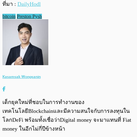
ที่มา :
DailyHodl
bitcoin
Preston Pysh
Kasamsak Wongsanin
เด็กยุคใหม่ที่ชอบในการทำงานของ
เทคโนโลยีBlockchainและมีความสนใจกับการลงทุนใน
โลกDeFi พร้อมทั้งเชื่อว่าDigital money จะมาแทนที่ Fiat
money ในอีกไม่กี่ปีข้างหน้า