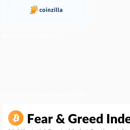
ติดตามเราบน Facebook
สภาวะตลาด (ความกลัว vs ความโลภ)