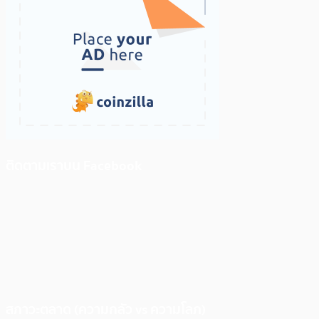
ติดตามเราบน Facebook
สภาวะตลาด (ความกลัว vs ความโลภ)