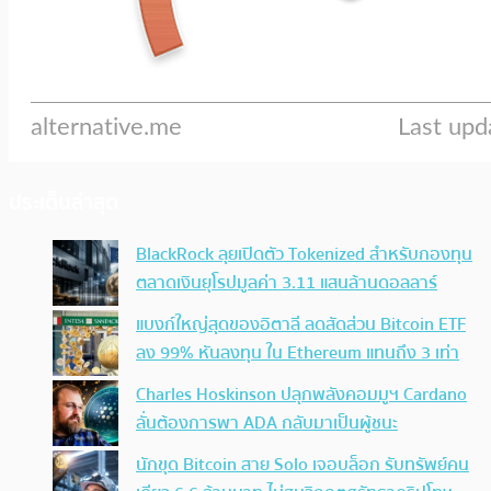
ประเด็นล่าสุด
BlackRock ลุยเปิดตัว Tokenized สำหรับกองทุน
ตลาดเงินยุโรปมูลค่า 3.11 แสนล้านดอลลาร์
แบงก์ใหญ่สุดของอิตาลี ลดสัดส่วน Bitcoin ETF
ลง 99% หันลงทุน ใน Ethereum แทนถึง 3 เท่า
Charles Hoskinson ปลุกพลังคอมมูฯ Cardano
ลั่นต้องการพา ADA กลับมาเป็นผู้ชนะ
นักขุด Bitcoin สาย Solo เจอบล็อก รับทรัพย์คน