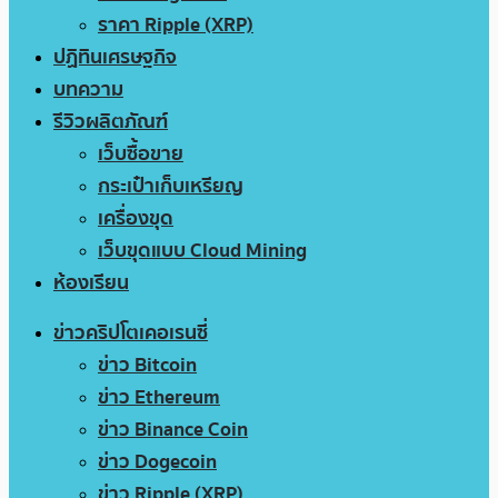
ราคา Ripple (XRP)
ปฏิทินเศรษฐกิจ
บทความ
รีวิวผลิตภัณฑ์
เว็บซื้อขาย
กระเป๋าเก็บเหรียญ
เครื่องขุด
เว็บขุดแบบ Cloud Mining
ห้องเรียน
ข่าวคริปโตเคอเรนซี่
ข่าว Bitcoin
ข่าว Ethereum
ข่าว Binance Coin
ข่าว Dogecoin
ข่าว Ripple (XRP)