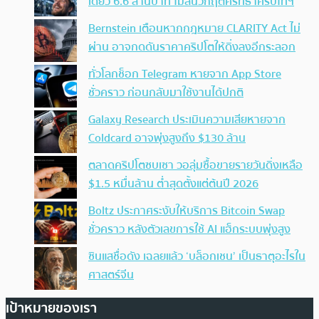
เดียว 6.6 ล้านบาท ไม่สนวิกฤตศรัทธาคริปโทฯ
Bernstein เตือนหากกฎหมาย CLARITY Act ไม่
ผ่าน อาจกดดันราคาคริปโตให้ดิ่งลงอีกระลอก
ทั่วโลกช็อก Telegram หายจาก App Store
ชั่วคราว ก่อนกลับมาใช้งานได้ปกติ
Galaxy Research ประเมินความเสียหายจาก
Coldcard อาจพุ่งสูงถึง $130 ล้าน
ตลาดคริปโตซบเซา วอลุ่มซื้อขายรายวันดิ่งเหลือ
$1.5 หมื่นล้าน ต่ำสุดตั้งแต่ต้นปี 2026
Boltz ประกาศระงับให้บริการ Bitcoin Swap
ชั่วคราว หลังตัวเลขการใช้ AI แฮ็กระบบพุ่งสูง
ซินแสชื่อดัง เฉลยแล้ว ‘บล็อกเชน’ เป็นธาตุอะไรใน
ศาสตร์จีน
เป้าหมายของเรา