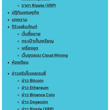
ราคา Ripple (XRP)
ปฏิทินเศรษฐกิจ
บทความ
รีวิวผลิตภัณฑ์
เว็บซื้อขาย
กระเป๋าเก็บเหรียญ
เครื่องขุด
เว็บขุดแบบ Cloud Mining
ห้องเรียน
ข่าวคริปโตเคอเรนซี่
ข่าว Bitcoin
ข่าว Ethereum
ข่าว Binance Coin
ข่าว Dogecoin
ข่าว Ripple (XRP)