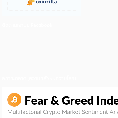
ติดตามเราบน Facebook
สภาวะตลาด (ความกลัว vs ความโลภ)