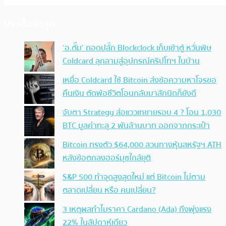
ประเด็นล่าสุด
‘อ.ตั๊ม’ ถอดปลั้ก Blockclock เก็บเข้าตู้ หวั่นพิษ
Coldcard ลุกลามสู่อุปกรณ์คริปโทฯ ในบ้าน
เหยื่อ Coldcard ใช้ Bitcoin ส่งข้อความหาโจรขอ
คืนเงิน ตัดพ้อชีวิตโอนกลับมาสักนิดก็ยังดี
จับตา Strategy ส่อแววเทขายรอบ 4 ? โอน 1,030
BTC มูลค่าทะลุ 2 พันล้านบาท ออกจากกระเป๋า
Bitcoin ทรงตัว $64,000 สวนทางหุ้นสหรัฐฯ ATH
หลังข้อตกลงฮอร์มุซใกล้ยุติ
S&P 500 ทำจุดสูงสุดใหม่ แต่ Bitcoin ไม่ตาม
ตลาดเปลี่ยน หรือ คนเปลี่ยน?
3 เหตุผลทำไมราคา Cardano (Ada) ถึงพุ่งแรง
22% ในสัปดาห์เดียว