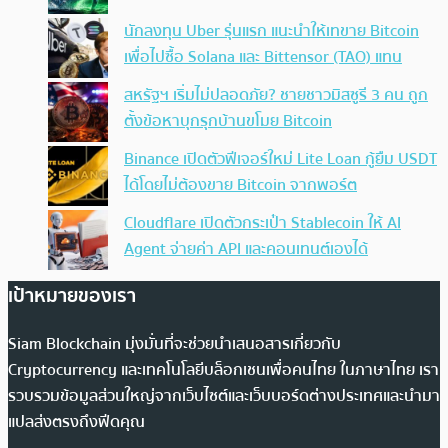
นักลงทุน Uber รุ่นแรก แนะนำให้เทขาย Bitcoin
เพื่อไปซื้อ Solana และ Bittensor (TAO) แทน
สหรัฐฯ เริ่มไม่ปลอดภัย? ชายชาวมิสซูรี 3 คน ถูก
ตั้งข้อหาบุกรุกบ้านขโมย Bitcoin
Binance เปิดตัวฟีเจอร์ใหม่ Lite Loan กู้ยืม USDT
ได้โดยไม่ต้องขาย Bitcoin จากพอร์ต
Cloudflare เปิดตัวกระเป๋า Stablecoin ให้ AI
Agent จ่ายค่า API และคอนเทนต์เองได้
เป้าหมายของเรา
Siam Blockchain มุ่งมั่นที่จะช่วยนำเสนอสารเกี่ยวกับ
Cryptocurrency และเทคโนโลยีบล็อกเชนเพื่อคนไทย ในภาษาไทย เรา
รวบรวมข้อมูลส่วนใหญ่จากเว็บไซต์และเว็บบอร์ดต่างประเทศและนำมา
แปลส่งตรงถึงฟีดคุณ