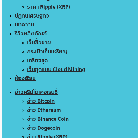
ราคา Ripple (XRP)
ปฏิทินเศรษฐกิจ
บทความ
รีวิวผลิตภัณฑ์
เว็บซื้อขาย
กระเป๋าเก็บเหรียญ
เครื่องขุด
เว็บขุดแบบ Cloud Mining
ห้องเรียน
ข่าวคริปโตเคอเรนซี่
ข่าว Bitcoin
ข่าว Ethereum
ข่าว Binance Coin
ข่าว Dogecoin
ข่าว Ripple (XRP)