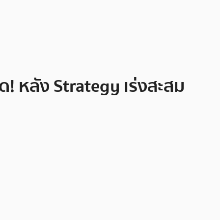
ืด! หลัง Strategy เร่งสะสม