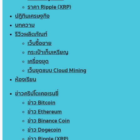
ราคา Ripple (XRP)
ปฏิทินเศรษฐกิจ
บทความ
รีวิวผลิตภัณฑ์
เว็บซื้อขาย
กระเป๋าเก็บเหรียญ
เครื่องขุด
เว็บขุดแบบ Cloud Mining
ห้องเรียน
ข่าวคริปโตเคอเรนซี่
ข่าว Bitcoin
ข่าว Ethereum
ข่าว Binance Coin
ข่าว Dogecoin
ข่าว Ripple (XRP)