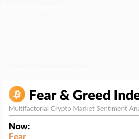
ติดตามเราบน Facebook
สภาวะตลาด (ความกลัว vs ความโลภ)