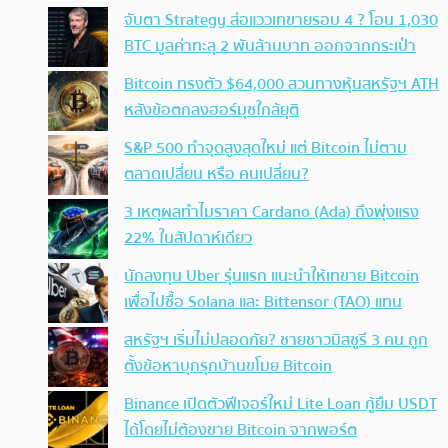
จับตา Strategy ส่อแววเทขายรอบ 4 ? โอน 1,030
BTC มูลค่าทะลุ 2 พันล้านบาท ออกจากกระเป๋า
Bitcoin ทรงตัว $64,000 สวนทางหุ้นสหรัฐฯ ATH
หลังข้อตกลงฮอร์มุซใกล้ยุติ
S&P 500 ทำจุดสูงสุดใหม่ แต่ Bitcoin ไม่ตาม
ตลาดเปลี่ยน หรือ คนเปลี่ยน?
3 เหตุผลทำไมราคา Cardano (Ada) ถึงพุ่งแรง
22% ในสัปดาห์เดียว
นักลงทุน Uber รุ่นแรก แนะนำให้เทขาย Bitcoin
เพื่อไปซื้อ Solana และ Bittensor (TAO) แทน
สหรัฐฯ เริ่มไม่ปลอดภัย? ชายชาวมิสซูรี 3 คน ถูก
ตั้งข้อหาบุกรุกบ้านขโมย Bitcoin
Binance เปิดตัวฟีเจอร์ใหม่ Lite Loan กู้ยืม USDT
ได้โดยไม่ต้องขาย Bitcoin จากพอร์ต