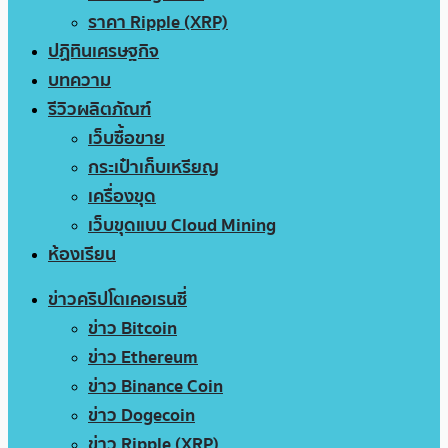
ราคา Ripple (XRP)
ปฏิทินเศรษฐกิจ
บทความ
รีวิวผลิตภัณฑ์
เว็บซื้อขาย
กระเป๋าเก็บเหรียญ
เครื่องขุด
เว็บขุดแบบ Cloud Mining
ห้องเรียน
ข่าวคริปโตเคอเรนซี่
ข่าว Bitcoin
ข่าว Ethereum
ข่าว Binance Coin
ข่าว Dogecoin
ข่าว Ripple (XRP)