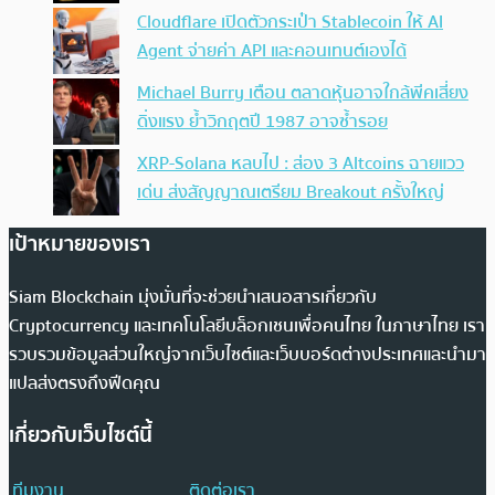
Cloudflare เปิดตัวกระเป๋า Stablecoin ให้ AI
Agent จ่ายค่า API และคอนเทนต์เองได้
Michael Burry เตือน ตลาดหุ้นอาจใกล้พีคเสี่ยง
ดิ่งแรง ย้ำวิกฤตปี 1987 อาจซ้ำรอย
XRP-Solana หลบไป : ส่อง 3 Altcoins ฉายแวว
เด่น ส่งสัญญาณเตรียม Breakout ครั้งใหญ่
เป้าหมายของเรา
Siam Blockchain มุ่งมั่นที่จะช่วยนำเสนอสารเกี่ยวกับ
Cryptocurrency และเทคโนโลยีบล็อกเชนเพื่อคนไทย ในภาษาไทย เรา
รวบรวมข้อมูลส่วนใหญ่จากเว็บไซต์และเว็บบอร์ดต่างประเทศและนำมา
แปลส่งตรงถึงฟีดคุณ
เกี่ยวกับเว็บไซต์นี้
ทีมงาน
ติดต่อเรา