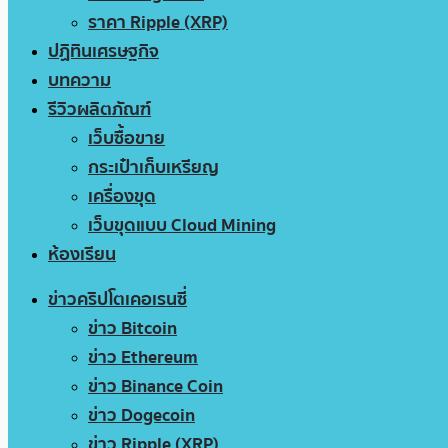
ราคา Ripple (XRP)
ปฏิทินเศรษฐกิจ
บทความ
รีวิวผลิตภัณฑ์
เว็บซื้อขาย
กระเป๋าเก็บเหรียญ
เครื่องขุด
เว็บขุดแบบ Cloud Mining
ห้องเรียน
ข่าวคริปโตเคอเรนซี่
ข่าว Bitcoin
ข่าว Ethereum
ข่าว Binance Coin
ข่าว Dogecoin
ข่าว Ripple (XRP)