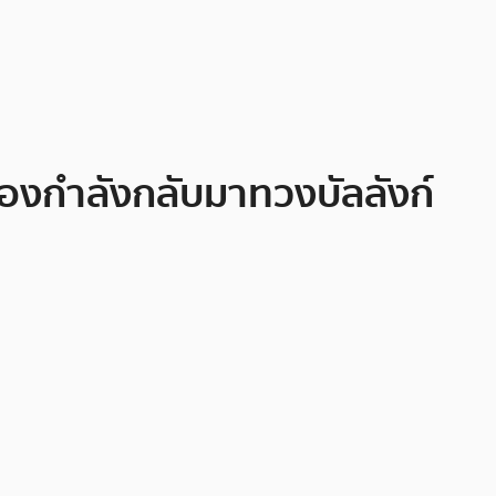
บสองกำลังกลับมาทวงบัลลังก์