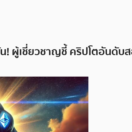
น! ผู้เชี่ยวชาญชี้ คริปโตอันดั