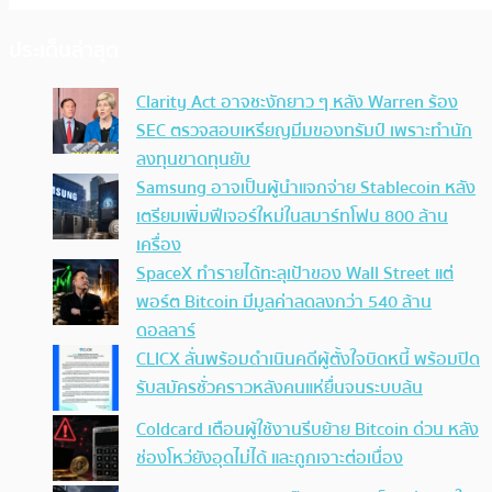
ประเด็นล่าสุด
Clarity Act อาจชะงักยาว ๆ หลัง Warren ร้อง
SEC ตรวจสอบเหรียญมีมของทรัมป์ เพราะทำนัก
ลงทุนขาดทุนยับ
Samsung อาจเป็นผู้นำแจกจ่าย Stablecoin หลัง
เตรียมเพิ่มฟีเจอร์ใหม่ในสมาร์ทโฟน 800 ล้าน
เครื่อง
SpaceX ทำรายได้ทะลุเป้าของ Wall Street แต่
พอร์ต Bitcoin มีมูลค่าลดลงกว่า 540 ล้าน
ดอลลาร์
CLICX ลั่นพร้อมดำเนินคดีผู้ตั้งใจบิดหนี้ พร้อมปิด
รับสมัครชั่วคราวหลังคนแห่ยื่นจนระบบล้น
Coldcard เตือนผู้ใช้งานรีบย้าย Bitcoin ด่วน หลัง
ช่องโหว่ยังอุดไม่ได้ และถูกเจาะต่อเนื่อง