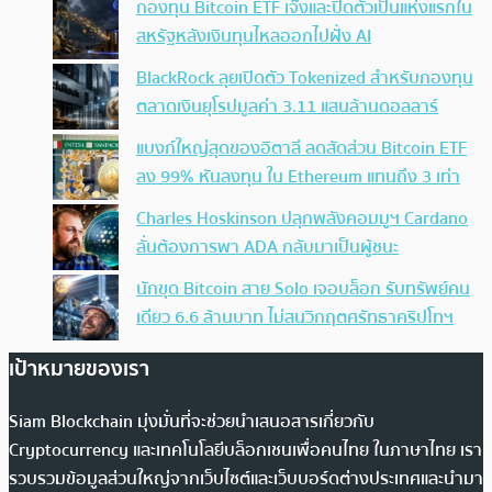
กองทุน Bitcoin ETF เจ๊งและปิดตัวเป็นแห่งแรกใน
สหรัฐหลังเงินทุนไหลออกไปฝั่ง AI
BlackRock ลุยเปิดตัว Tokenized สำหรับกองทุน
ตลาดเงินยุโรปมูลค่า 3.11 แสนล้านดอลลาร์
แบงก์ใหญ่สุดของอิตาลี ลดสัดส่วน Bitcoin ETF
ลง 99% หันลงทุน ใน Ethereum แทนถึง 3 เท่า
Charles Hoskinson ปลุกพลังคอมมูฯ Cardano
ลั่นต้องการพา ADA กลับมาเป็นผู้ชนะ
นักขุด Bitcoin สาย Solo เจอบล็อก รับทรัพย์คน
เดียว 6.6 ล้านบาท ไม่สนวิกฤตศรัทธาคริปโทฯ
เป้าหมายของเรา
Siam Blockchain มุ่งมั่นที่จะช่วยนำเสนอสารเกี่ยวกับ
Cryptocurrency และเทคโนโลยีบล็อกเชนเพื่อคนไทย ในภาษาไทย เรา
รวบรวมข้อมูลส่วนใหญ่จากเว็บไซต์และเว็บบอร์ดต่างประเทศและนำมา