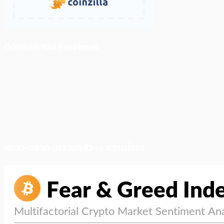
ติดตามเราบน Facebook
สภาวะตลาด (ความกลัว vs ความโลภ)