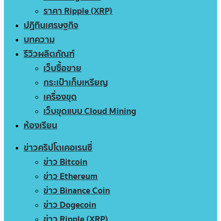
ราคา Ripple (XRP)
ปฏิทินเศรษฐกิจ
บทความ
รีวิวผลิตภัณฑ์
เว็บซื้อขาย
กระเป๋าเก็บเหรียญ
เครื่องขุด
เว็บขุดแบบ Cloud Mining
ห้องเรียน
ข่าวคริปโตเคอเรนซี่
ข่าว Bitcoin
ข่าว Ethereum
ข่าว Binance Coin
ข่าว Dogecoin
ข่าว Ripple (XRP)