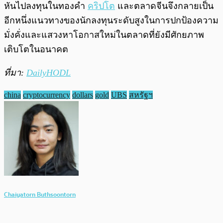
หันไปลงทุนในทองคำ
คริปโต
และตลาดจีนจึงกลายเป็น
อีกหนึ่งแนวทางของนักลงทุนระดับสูงในการปกป้องความ
มั่งคั่งและแสวงหาโอกาสใหม่ในตลาดที่ยังมีศักยภาพ
เติบโตในอนาคต
ที่มา:
DailyHODL
china
cryptocurrency
dollars
gold
UBS
สหรัฐฯ
Chaiyatorn Buthsoontorn