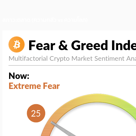
สภาวะตลาด (ความกลัว vs ความโลภ)