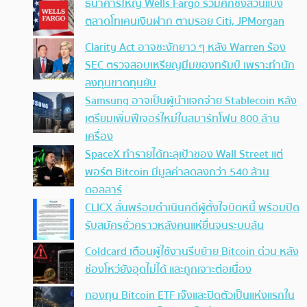
ธนาคารใหญ่ Wells Fargo ร่วมศึกชิงส่วนแบ่ง
ตลาดโทเคนเงินฝาก ตามรอย Citi, JPMorgan
Clarity Act อาจชะงักยาว ๆ หลัง Warren ร้อง
SEC ตรวจสอบเหรียญมีมของทรัมป์ เพราะทำนัก
ลงทุนขาดทุนยับ
Samsung อาจเป็นผู้นำแจกจ่าย Stablecoin หลัง
เตรียมเพิ่มฟีเจอร์ใหม่ในสมาร์ทโฟน 800 ล้าน
เครื่อง
SpaceX ทำรายได้ทะลุเป้าของ Wall Street แต่
พอร์ต Bitcoin มีมูลค่าลดลงกว่า 540 ล้าน
ดอลลาร์
CLICX ลั่นพร้อมดำเนินคดีผู้ตั้งใจบิดหนี้ พร้อมปิด
รับสมัครชั่วคราวหลังคนแห่ยื่นจนระบบล้น
Coldcard เตือนผู้ใช้งานรีบย้าย Bitcoin ด่วน หลัง
ช่องโหว่ยังอุดไม่ได้ และถูกเจาะต่อเนื่อง
กองทุน Bitcoin ETF เจ๊งและปิดตัวเป็นแห่งแรกใน