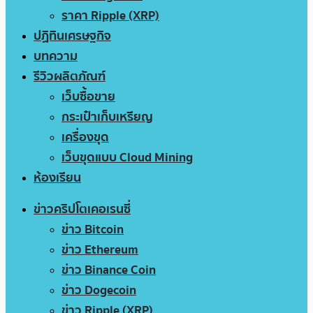
ราคา Ripple (XRP)
ปฏิทินเศรษฐกิจ
บทความ
รีวิวผลิตภัณฑ์
เว็บซื้อขาย
กระเป๋าเก็บเหรียญ
เครื่องขุด
เว็บขุดแบบ Cloud Mining
ห้องเรียน
ข่าวคริปโตเคอเรนซี่
ข่าว Bitcoin
ข่าว Ethereum
ข่าว Binance Coin
ข่าว Dogecoin
ข่าว Ripple (XRP)