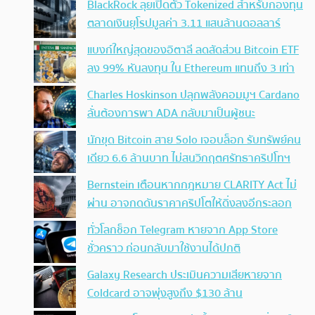
BlackRock ลุยเปิดตัว Tokenized สำหรับกองทุน
ตลาดเงินยุโรปมูลค่า 3.11 แสนล้านดอลลาร์
แบงก์ใหญ่สุดของอิตาลี ลดสัดส่วน Bitcoin ETF
ลง 99% หันลงทุน ใน Ethereum แทนถึง 3 เท่า
Charles Hoskinson ปลุกพลังคอมมูฯ Cardano
ลั่นต้องการพา ADA กลับมาเป็นผู้ชนะ
นักขุด Bitcoin สาย Solo เจอบล็อก รับทรัพย์คน
เดียว 6.6 ล้านบาท ไม่สนวิกฤตศรัทธาคริปโทฯ
Bernstein เตือนหากกฎหมาย CLARITY Act ไม่
ผ่าน อาจกดดันราคาคริปโตให้ดิ่งลงอีกระลอก
ทั่วโลกช็อก Telegram หายจาก App Store
ชั่วคราว ก่อนกลับมาใช้งานได้ปกติ
Galaxy Research ประเมินความเสียหายจาก
Coldcard อาจพุ่งสูงถึง $130 ล้าน