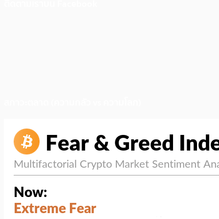
ติดตามเราบน Facebook
สภาวะตลาด (ความกลัว vs ความโลภ)