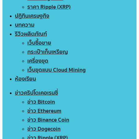
ราคา Ripple (XRP)
ปฏิทินเศรษฐกิจ
บทความ
รีวิวผลิตภัณฑ์
เว็บซื้อขาย
กระเป๋าเก็บเหรียญ
เครื่องขุด
เว็บขุดแบบ Cloud Mining
ห้องเรียน
ข่าวคริปโตเคอเรนซี่
ข่าว Bitcoin
ข่าว Ethereum
ข่าว Binance Coin
ข่าว Dogecoin
ข่าว Ripple (XRP)