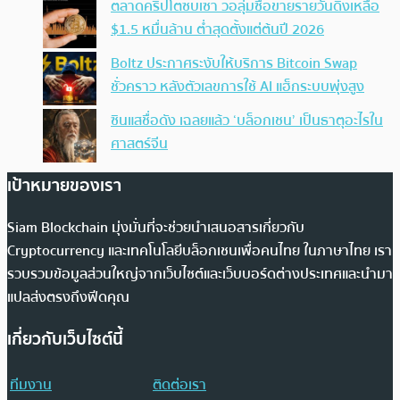
ตลาดคริปโตซบเซา วอลุ่มซื้อขายรายวันดิ่งเหลือ
$1.5 หมื่นล้าน ต่ำสุดตั้งแต่ต้นปี 2026
Boltz ประกาศระงับให้บริการ Bitcoin Swap
ชั่วคราว หลังตัวเลขการใช้ AI แฮ็กระบบพุ่งสูง
ซินแสชื่อดัง เฉลยแล้ว ‘บล็อกเชน’ เป็นธาตุอะไรใน
ศาสตร์จีน
เป้าหมายของเรา
Siam Blockchain มุ่งมั่นที่จะช่วยนำเสนอสารเกี่ยวกับ
Cryptocurrency และเทคโนโลยีบล็อกเชนเพื่อคนไทย ในภาษาไทย เรา
รวบรวมข้อมูลส่วนใหญ่จากเว็บไซต์และเว็บบอร์ดต่างประเทศและนำมา
แปลส่งตรงถึงฟีดคุณ
เกี่ยวกับเว็บไซต์นี้
ทีมงาน
ติดต่อเรา