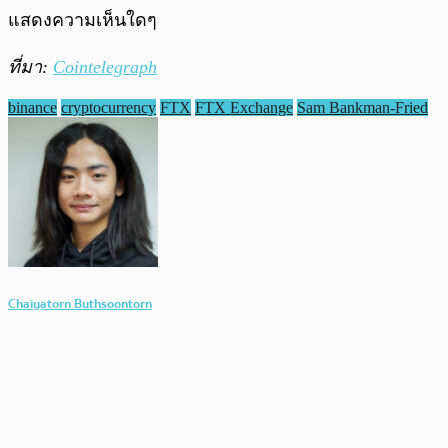
แสดงความเห็นใดๆ
ที่มา:
Cointelegraph
binance
cryptocurrency
FTX
FTX Exchange
Sam Bankman-Fried
Chaiyatorn Buthsoontorn