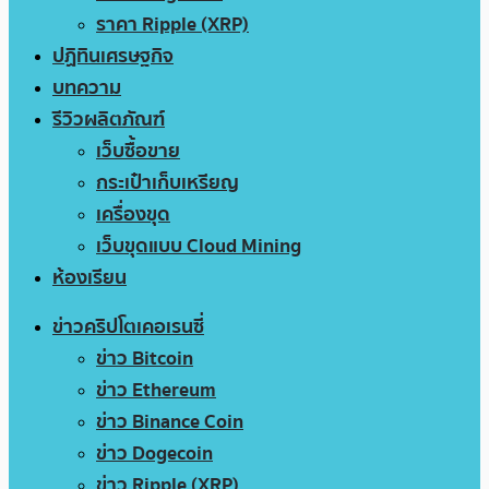
ราคา Ripple (XRP)
ปฏิทินเศรษฐกิจ
บทความ
รีวิวผลิตภัณฑ์
เว็บซื้อขาย
กระเป๋าเก็บเหรียญ
เครื่องขุด
เว็บขุดแบบ Cloud Mining
ห้องเรียน
ข่าวคริปโตเคอเรนซี่
ข่าว Bitcoin
ข่าว Ethereum
ข่าว Binance Coin
ข่าว Dogecoin
ข่าว Ripple (XRP)