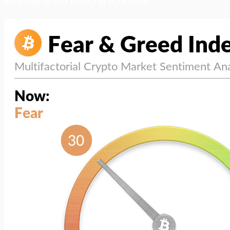
สภาวะตลาด (ความกลัว vs ความโลภ)