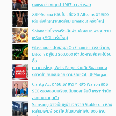
ดิ่งแรง ย้ำวิกฤตปี 1987 อาจซ้ำรอย
XRP-Solana หลบไป : ส่อง 3 Altcoins ฉายแวว
เด่น ส่งสัญญาณเตรียม Breakout ครั้งใหญ่
Solana จ่อโหวตจริง ลุ้นผ่านข้อเสนอเผาอุปทาน
เหรียญ SOL ครั้งใหญ่
Glassnode เปิดข้อมูล On-Chain ชี้แนวรับสำคัญ
Bitcoin อยู่โซน $63,000 เจ้ามือ-รายย่อยแห่ช้อน
ซื้อ
ธนาคารใหญ่ Wells Fargo ร่วมศึกชิงส่วนแบ่ง
ตลาดโทเคนเงินฝาก ตามรอย Citi, JPMorgan
Clarity Act อาจชะงักยาว ๆ หลัง Warren ร้อง
SEC ตรวจสอบเหรียญมีมของทรัมป์ เพราะทำนัก
ลงทุนขาดทุนยับ
Samsung อาจเป็นผู้นำแจกจ่าย Stablecoin หลัง
เตรียมเพิ่มฟีเจอร์ใหม่ในสมาร์ทโฟน 800 ล้าน