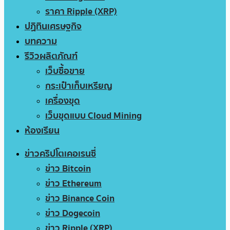
ราคา Ripple (XRP)
ปฏิทินเศรษฐกิจ
บทความ
รีวิวผลิตภัณฑ์
เว็บซื้อขาย
กระเป๋าเก็บเหรียญ
เครื่องขุด
เว็บขุดแบบ Cloud Mining
ห้องเรียน
ข่าวคริปโตเคอเรนซี่
ข่าว Bitcoin
ข่าว Ethereum
ข่าว Binance Coin
ข่าว Dogecoin
ข่าว Ripple (XRP)