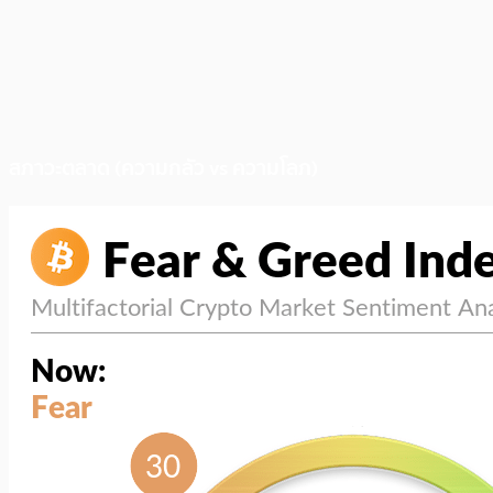
สภาวะตลาด (ความกลัว vs ความโลภ)