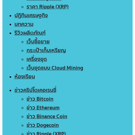
ราคา Ripple (XRP)
ปฏิทินเศรษฐกิจ
บทความ
รีวิวผลิตภัณฑ์
เว็บซื้อขาย
กระเป๋าเก็บเหรียญ
เครื่องขุด
เว็บขุดแบบ Cloud Mining
ห้องเรียน
ข่าวคริปโตเคอเรนซี่
ข่าว Bitcoin
ข่าว Ethereum
ข่าว Binance Coin
ข่าว Dogecoin
ข่าว Ripple (XRP)