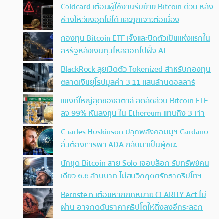
Coldcard เตือนผู้ใช้งานรีบย้าย Bitcoin ด่วน หลัง
ช่องโหว่ยังอุดไม่ได้ และถูกเจาะต่อเนื่อง
กองทุน Bitcoin ETF เจ๊งและปิดตัวเป็นแห่งแรกใน
สหรัฐหลังเงินทุนไหลออกไปฝั่ง AI
BlackRock ลุยเปิดตัว Tokenized สำหรับกองทุน
ตลาดเงินยุโรปมูลค่า 3.11 แสนล้านดอลลาร์
แบงก์ใหญ่สุดของอิตาลี ลดสัดส่วน Bitcoin ETF
ลง 99% หันลงทุน ใน Ethereum แทนถึง 3 เท่า
Charles Hoskinson ปลุกพลังคอมมูฯ Cardano
ลั่นต้องการพา ADA กลับมาเป็นผู้ชนะ
นักขุด Bitcoin สาย Solo เจอบล็อก รับทรัพย์คน
เดียว 6.6 ล้านบาท ไม่สนวิกฤตศรัทธาคริปโทฯ
Bernstein เตือนหากกฎหมาย CLARITY Act ไม่
ผ่าน อาจกดดันราคาคริปโตให้ดิ่งลงอีกระลอก