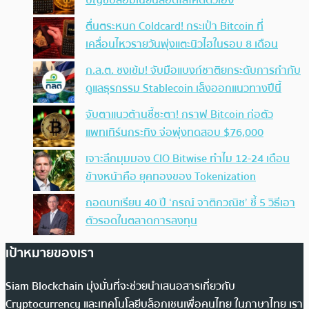
บัญชีปลอมเนียนสอดไส้โค้ดตัวเอง
ตื่นตระหนก Coldcard! กระเป๋า Bitcoin ที่
เคลื่อนไหวรายวันพุ่งแตะนิวไฮในรอบ 8 เดือน
ก.ล.ต. ชงเข้ม! จับมือแบงก์ชาติยกระดับการกำกับ
ดูแลธุรกรรม Stablecoin เล็งออกแนวทางปีนี้
จับตาแนวต้านชี้ชะตา! กราฟ Bitcoin ก่อตัว
แพทเทิร์นกระทิง จ่อพุ่งทดสอบ $76,000
เจาะลึกมุมมอง CIO Bitwise ทำไม 12-24 เดือน
ข้างหน้าคือ ยุคทองของ Tokenization
ถอดบทเรียน 40 ปี ‘กรณ์ จาติกวณิช’ ชี้ 5 วิธีเอา
ตัวรอดในตลาดการลงทุน
เป้าหมายของเรา
Siam Blockchain มุ่งมั่นที่จะช่วยนำเสนอสารเกี่ยวกับ
Cryptocurrency และเทคโนโลยีบล็อกเชนเพื่อคนไทย ในภาษาไทย เรา