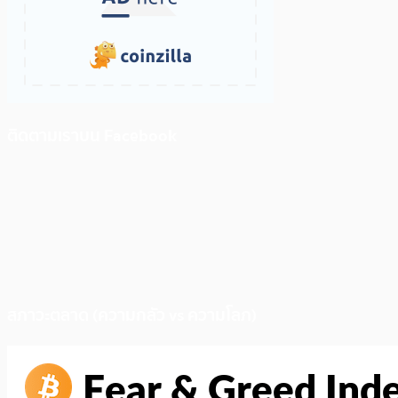
ติดตามเราบน Facebook
สภาวะตลาด (ความกลัว vs ความโลภ)