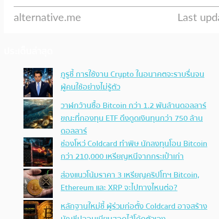
ประเด็นล่าสุด
กูรูชี้ การใช้งาน Crypto ในอนาคตจะราบรื่นจน
ผู้คนใช้อย่างไม่รู้ตัว
วาฬกว้านซื้อ Bitcoin กว่า 1.2 พันล้านดอลลาร์
ขณะที่กองทุน ETF ดึงดูดเงินทุนกว่า 750 ล้าน
ดอลลาร์
ช่องโหว่ Coldcard ทำพิษ นักลงทุนโอน Bitcoin
กว่า 210,000 เหรียญหนีจากกระเป๋าเก่า
ส่องแนวโน้มราคา 3 เหรียญคริปโทฯ Bitcoin,
Ethereum และ XRP จะไปทางไหนต่อ?
หลักฐานใหม่ชี้ ผู้ร่วมก่อตั้ง Coldcard อาจสร้าง