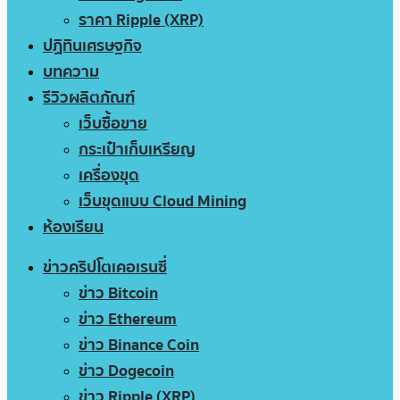
ราคา Ripple (XRP)
ปฏิทินเศรษฐกิจ
บทความ
รีวิวผลิตภัณฑ์
เว็บซื้อขาย
กระเป๋าเก็บเหรียญ
เครื่องขุด
เว็บขุดแบบ Cloud Mining
ห้องเรียน
ข่าวคริปโตเคอเรนซี่
ข่าว Bitcoin
ข่าว Ethereum
ข่าว Binance Coin
ข่าว Dogecoin
ข่าว Ripple (XRP)