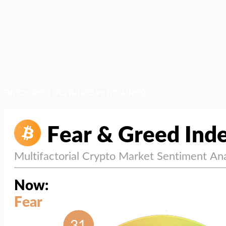
สภาวะตลาด (ความกลัว vs ความโลภ)