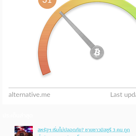
ประเด็นล่าสุด
สหรัฐฯ เริ่มไม่ปลอดภัย? ชายชาวมิสซูรี 3 คน ถูก