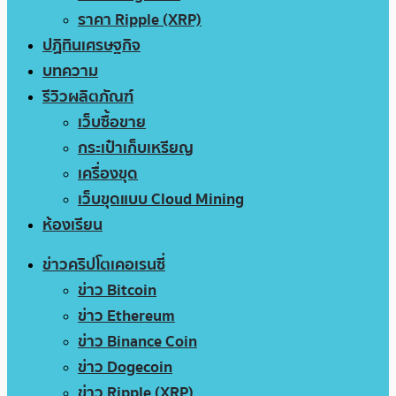
ราคา Ripple (XRP)
ปฏิทินเศรษฐกิจ
บทความ
รีวิวผลิตภัณฑ์
เว็บซื้อขาย
กระเป๋าเก็บเหรียญ
เครื่องขุด
เว็บขุดแบบ Cloud Mining
ห้องเรียน
ข่าวคริปโตเคอเรนซี่
ข่าว Bitcoin
ข่าว Ethereum
ข่าว Binance Coin
ข่าว Dogecoin
ข่าว Ripple (XRP)