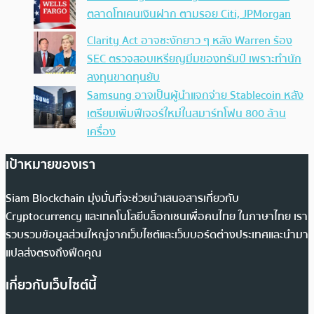
ตลาดโทเคนเงินฝาก ตามรอย Citi, JPMorgan
Clarity Act อาจชะงักยาว ๆ หลัง Warren ร้อง
SEC ตรวจสอบเหรียญมีมของทรัมป์ เพราะทำนัก
ลงทุนขาดทุนยับ
Samsung อาจเป็นผู้นำแจกจ่าย Stablecoin หลัง
เตรียมเพิ่มฟีเจอร์ใหม่ในสมาร์ทโฟน 800 ล้าน
เครื่อง
เป้าหมายของเรา
Siam Blockchain มุ่งมั่นที่จะช่วยนำเสนอสารเกี่ยวกับ
Cryptocurrency และเทคโนโลยีบล็อกเชนเพื่อคนไทย ในภาษาไทย เรา
รวบรวมข้อมูลส่วนใหญ่จากเว็บไซต์และเว็บบอร์ดต่างประเทศและนำมา
แปลส่งตรงถึงฟีดคุณ
เกี่ยวกับเว็บไซต์นี้