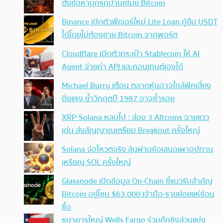
ตั้งข้อหาบุกรุกบ้านขโมย Bitcoin
Binance เปิดตัวฟีเจอร์ใหม่ Lite Loan กู้ยืม USDT
ได้โดยไม่ต้องขาย Bitcoin จากพอร์ต
Cloudflare เปิดตัวกระเป๋า Stablecoin ให้ AI
Agent จ่ายค่า API และคอนเทนต์เองได้
Michael Burry เตือน ตลาดหุ้นอาจใกล้พีคเสี่ยง
ดิ่งแรง ย้ำวิกฤตปี 1987 อาจซ้ำรอย
XRP-Solana หลบไป : ส่อง 3 Altcoins ฉายแวว
เด่น ส่งสัญญาณเตรียม Breakout ครั้งใหญ่
Solana จ่อโหวตจริง ลุ้นผ่านข้อเสนอเผาอุปทาน
เหรียญ SOL ครั้งใหญ่
Glassnode เปิดข้อมูล On-Chain ชี้แนวรับสำคัญ
Bitcoin อยู่โซน $63,000 เจ้ามือ-รายย่อยแห่ช้อน
ซื้อ
ธนาคารใหญ่ Wells Fargo ร่วมศึกชิงส่วนแบ่ง