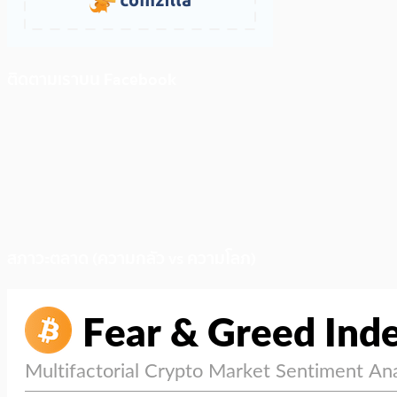
ติดตามเราบน Facebook
สภาวะตลาด (ความกลัว vs ความโลภ)