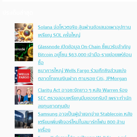
ประเด็นล่าสุด
Solana จ่อโหวตจริง ลุ้นผ่านข้อเสนอเผาอุปทาน
เหรียญ SOL ครั้งใหญ่
Glassnode เปิดข้อมูล On-Chain ชี้แนวรับสำคัญ
Bitcoin อยู่โซน $63,000 เจ้ามือ-รายย่อยแห่ช้อน
ซื้อ
ธนาคารใหญ่ Wells Fargo ร่วมศึกชิงส่วนแบ่ง
ตลาดโทเคนเงินฝาก ตามรอย Citi, JPMorgan
Clarity Act อาจชะงักยาว ๆ หลัง Warren ร้อง
SEC ตรวจสอบเหรียญมีมของทรัมป์ เพราะทำนัก
ลงทุนขาดทุนยับ
Samsung อาจเป็นผู้นำแจกจ่าย Stablecoin หลัง
เตรียมเพิ่มฟีเจอร์ใหม่ในสมาร์ทโฟน 800 ล้าน
เครื่อง