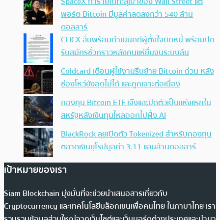
SpaceX ทำรายได้ทะลุเป้าของ Wall Street แต่
พอร์ต Bitcoin มีมูลค่าลดลงกว่า 540 ล้าน
ดอลลาร์
CLICX ลั่นพร้อมดำเนินคดีผู้ตั้งใจบิดหนี้ พร้อมปิด
รับสมัครชั่วคราวหลังคนแห่ยื่นจนระบบล้น
Coldcard เตือนผู้ใช้งานรีบย้าย Bitcoin ด่วน หลัง
ช่องโหว่ยังอุดไม่ได้ และถูกเจาะต่อเนื่อง
กองทุน Bitcoin ETF เจ๊งและปิดตัวเป็นแห่งแรกใน
สหรัฐหลังเงินทุนไหลออกไปฝั่ง AI
BlackRock ลุยเปิดตัว Tokenized สำหรับกองทุน
ตลาดเงินยุโรปมูลค่า 3.11 แสนล้านดอลลาร์
เป้าหมายของเรา
Siam Blockchain มุ่งมั่นที่จะช่วยนำเสนอสารเกี่ยวกับ
Cryptocurrency และเทคโนโลยีบล็อกเชนเพื่อคนไทย ในภาษาไทย เรา
รวบรวมข้อมูลส่วนใหญ่จากเว็บไซต์และเว็บบอร์ดต่างประเทศและนำมา