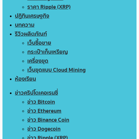
ราคา Ripple (XRP)
ปฏิทินเศรษฐกิจ
บทความ
รีวิวผลิตภัณฑ์
เว็บซื้อขาย
กระเป๋าเก็บเหรียญ
เครื่องขุด
เว็บขุดแบบ Cloud Mining
ห้องเรียน
ข่าวคริปโตเคอเรนซี่
ข่าว Bitcoin
ข่าว Ethereum
ข่าว Binance Coin
ข่าว Dogecoin
ข่าว Ripple (XRP)