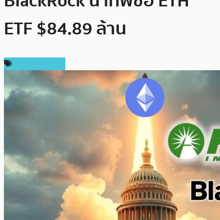
BlackRock นำทัพซื้อ ETH
ETF $84.89 ล้าน
ข่าว Ethereum