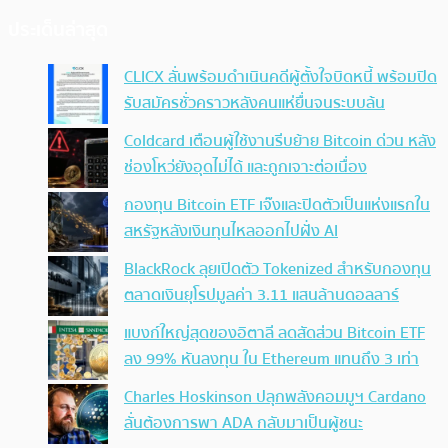
ประเด็นล่าสุด
CLICX ลั่นพร้อมดำเนินคดีผู้ตั้งใจบิดหนี้ พร้อมปิด
รับสมัครชั่วคราวหลังคนแห่ยื่นจนระบบล้น
Coldcard เตือนผู้ใช้งานรีบย้าย Bitcoin ด่วน หลัง
ช่องโหว่ยังอุดไม่ได้ และถูกเจาะต่อเนื่อง
กองทุน Bitcoin ETF เจ๊งและปิดตัวเป็นแห่งแรกใน
สหรัฐหลังเงินทุนไหลออกไปฝั่ง AI
BlackRock ลุยเปิดตัว Tokenized สำหรับกองทุน
ตลาดเงินยุโรปมูลค่า 3.11 แสนล้านดอลลาร์
แบงก์ใหญ่สุดของอิตาลี ลดสัดส่วน Bitcoin ETF
ลง 99% หันลงทุน ใน Ethereum แทนถึง 3 เท่า
Charles Hoskinson ปลุกพลังคอมมูฯ Cardano
ลั่นต้องการพา ADA กลับมาเป็นผู้ชนะ