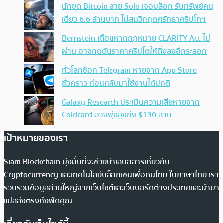
นักขุด Bitcoin สาย Solo เจอบล็อก รับทรัพย์คน
เดียว 6.6 ล้านบาท ไม่สนวิกฤตศรัทธาคริปโทฯ
Bernstein เตือนหากกฎหมาย CLARITY Act ไม่
ผ่าน อาจกดดันราคาคริปโตให้ดิ่งลงอีกระลอก
ทั่วโลกช็อก Telegram หายจาก App Store
ชั่วคราว ก่อนกลับมาใช้งานได้ปกติ
Galaxy Research ประเมินความเสียหายจาก
Coldcard อาจพุ่งสูงถึง $130 ล้าน
เป้าหมายของเรา
Siam Blockchain มุ่งมั่นที่จะช่วยนำเสนอสารเกี่ยวกับ
Cryptocurrency และเทคโนโลยีบล็อกเชนเพื่อคนไทย ในภาษาไทย เรา
รวบรวมข้อมูลส่วนใหญ่จากเว็บไซต์และเว็บบอร์ดต่างประเทศและนำมา
แปลส่งตรงถึงฟีดคุณ