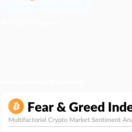
ติดตามเราบน Facebook
สภาวะตลาด (ความกลัว vs ความโลภ)