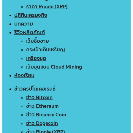
ราคา Ripple (XRP)
ปฏิทินเศรษฐกิจ
บทความ
รีวิวผลิตภัณฑ์
เว็บซื้อขาย
กระเป๋าเก็บเหรียญ
เครื่องขุด
เว็บขุดแบบ Cloud Mining
ห้องเรียน
ข่าวคริปโตเคอเรนซี่
ข่าว Bitcoin
ข่าว Ethereum
ข่าว Binance Coin
ข่าว Dogecoin
ข่าว Ripple (XRP)