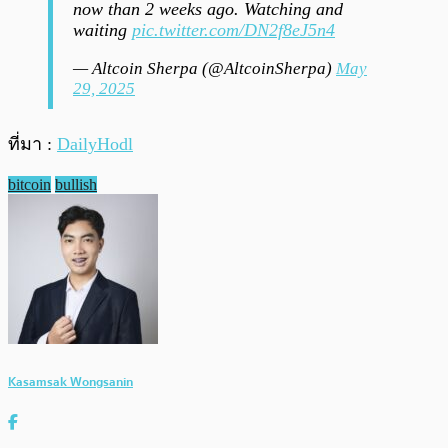
now than 2 weeks ago. Watching and
waiting
pic.twitter.com/DN2f8eJ5n4
— Altcoin Sherpa (@AltcoinSherpa)
May
29, 2025
ที่มา :
DailyHodl
bitcoin
bullish
Kasamsak Wongsanin