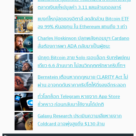
ตลาดเงินยุโรปมูลค่า 3.11 แสนล้านดอลลาร์
แบงก์ใหญ่สุดของอิตาลี ลดสัดส่วน Bitcoin ETF
ลง 99% หันลงทุน ใน Ethereum แทนถึง 3 เท่า
Charles Hoskinson ปลุกพลังคอมมูฯ Cardano
ลั่นต้องการพา ADA กลับมาเป็นผู้ชนะ
นักขุด Bitcoin สาย Solo เจอบล็อก รับทรัพย์คน
เดียว 6.6 ล้านบาท ไม่สนวิกฤตศรัทธาคริปโทฯ
Bernstein เตือนหากกฎหมาย CLARITY Act ไม่
ผ่าน อาจกดดันราคาคริปโตให้ดิ่งลงอีกระลอก
ทั่วโลกช็อก Telegram หายจาก App Store
ชั่วคราว ก่อนกลับมาใช้งานได้ปกติ
Galaxy Research ประเมินความเสียหายจาก
Coldcard อาจพุ่งสูงถึง $130 ล้าน