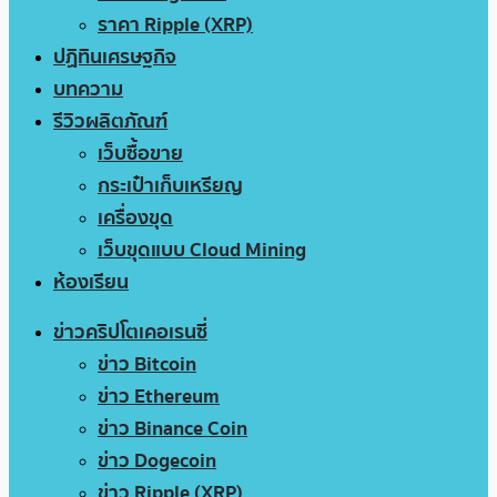
ราคา Ripple (XRP)
ปฏิทินเศรษฐกิจ
บทความ
รีวิวผลิตภัณฑ์
เว็บซื้อขาย
กระเป๋าเก็บเหรียญ
เครื่องขุด
เว็บขุดแบบ Cloud Mining
ห้องเรียน
ข่าวคริปโตเคอเรนซี่
ข่าว Bitcoin
ข่าว Ethereum
ข่าว Binance Coin
ข่าว Dogecoin
ข่าว Ripple (XRP)