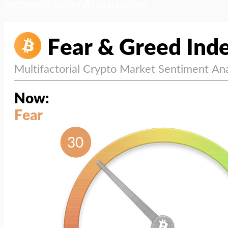
สภาวะตลาด (ความกลัว vs ความโลภ)