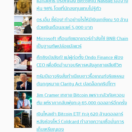
แฉกลยุทธ์ บริษัทคลัง Bitcoinใน Nasdaq เจือจาง
หุ้น 98% โดยที่นักลงทุนแทบไม่รู้ตัว
ดร.เอ็ม ชี้ช่อง! ทำอย่างไรให้มีเงินเกษียณ 50 ล้าน
ด้วยเงินเดือนละแค่ 5,000 บาท
Microsoft เตือนภัยแฮกเกอร์กำลังใช้ BNB Chain
เป็นฐานทัพปล่อยมัลแวร์
ศึกชิงบัลลังก์! แม่ผู้ก่อตั้ง Ondo Finance ฟ้อง
CEO เพื่อยึดอำนาจบริหารหลังลูกชายเสียชีวิต
ทรัมป์เอาจริง สั่งทำเนียบขาวรื้อเกณฑ์จริยธรรม
ดันกฎหมาย Clarity Act ปลดล็อกคริปโทฯ
Jim Cramer เทขาย Bitcoin เพราะกลัวภัยควอน
ตัม แต่ราคากลับพุ่งทะลุ 65,000 ดอลลาร์อีกครั้ง
เงินไหลเข้า Bitcoin ETF ทะลุ 620 ล้านดอลลาร์
หลังช่องโหว่ Coldcard ทำลายความเชื่อมั่นการ
เก็บเหรียญเอง