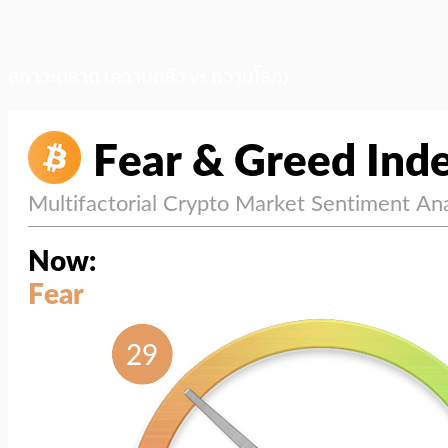
สภาวะตลาด (ความกลัว vs ความโลภ)