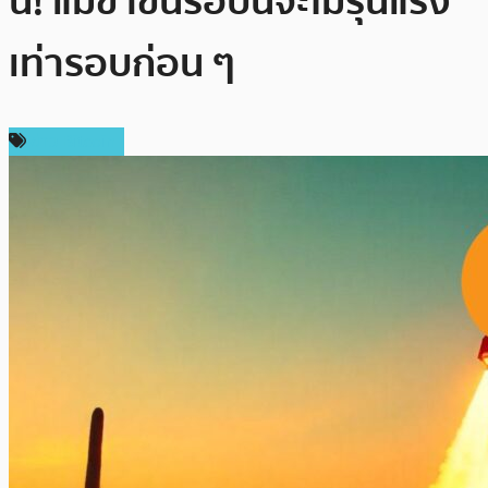
นี้! แม้ขาขึ้นรอบนี้จะไม่รุนแรง
เท่ารอบก่อน ๆ
ข่าว Bitcoin