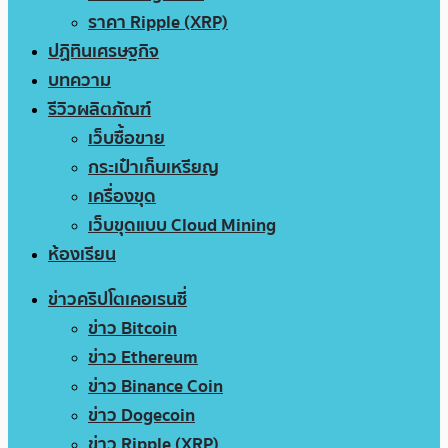
ราคา Ripple (XRP)
ปฏิทินเศรษฐกิจ
บทความ
รีวิวผลิตภัณฑ์
เว็บซื้อขาย
กระเป๋าเก็บเหรียญ
เครื่องขุด
เว็บขุดแบบ Cloud Mining
ห้องเรียน
ข่าวคริปโตเคอเรนซี่
ข่าว Bitcoin
ข่าว Ethereum
ข่าว Binance Coin
ข่าว Dogecoin
ข่าว Ripple (XRP)