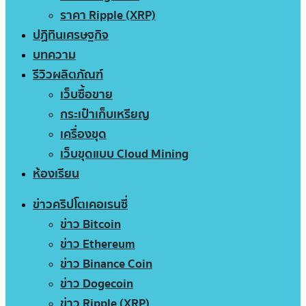
ราคา Ripple (XRP)
ปฏิทินเศรษฐกิจ
บทความ
รีวิวผลิตภัณฑ์
เว็บซื้อขาย
กระเป๋าเก็บเหรียญ
เครื่องขุด
เว็บขุดแบบ Cloud Mining
ห้องเรียน
ข่าวคริปโตเคอเรนซี่
ข่าว Bitcoin
ข่าว Ethereum
ข่าว Binance Coin
ข่าว Dogecoin
ข่าว Ripple (XRP)