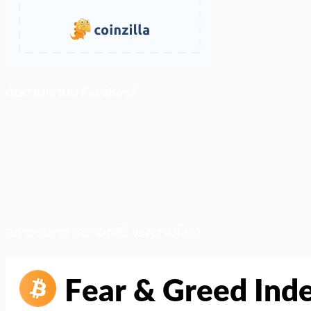
ติดตามเราบน Facebook
สภาวะตลาด (ความกลัว vs ความโลภ)