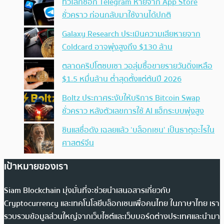
ทั่วโลกช็อก Telegram หายจาก App Store
ชั่วคราว ก่อนกลับมาใช้งานได้ปกติ
Galaxy Research ประเมินความเสียหายจาก
Coldcard อาจพุ่งสูงถึง $130 ล้าน
ตลาดคริปโตซบเซา วอลุ่มซื้อขายรายวันดิ่งเหลือ
$1.5 หมื่นล้าน ต่ำสุดตั้งแต่ต้นปี 2026
Boltz ประกาศระงับให้บริการ Bitcoin Swap
ชั่วคราว หลังตัวเลขการใช้ AI แฮ็กระบบพุ่งสูง
ซินแสชื่อดัง เฉลยแล้ว ‘บล็อกเชน’ เป็นธาตุอะไรใน
ศาสตร์จีน
เป้าหมายของเรา
Siam Blockchain มุ่งมั่นที่จะช่วยนำเสนอสารเกี่ยวกับ
Cryptocurrency และเทคโนโลยีบล็อกเชนเพื่อคนไทย ในภาษาไทย เรา
รวบรวมข้อมูลส่วนใหญ่จากเว็บไซต์และเว็บบอร์ดต่างประเทศและนำมา