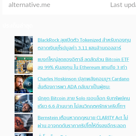
ประเด็นล่าสุด
BlackRock ลุยเปิดตัว Tokenized สำหรับกองทุน
ตลาดเงินยุโรปมูลค่า 3.11 แสนล้านดอลลาร์
แบงก์ใหญ่สุดของอิตาลี ลดสัดส่วน Bitcoin ETF
ลง 99% หันลงทุน ใน Ethereum แทนถึง 3 เท่า
Charles Hoskinson ปลุกพลังคอมมูฯ Cardano
ลั่นต้องการพา ADA กลับมาเป็นผู้ชนะ
นักขุด Bitcoin สาย Solo เจอบล็อก รับทรัพย์คน
เดียว 6.6 ล้านบาท ไม่สนวิกฤตศรัทธาคริปโทฯ
Bernstein เตือนหากกฎหมาย CLARITY Act ไม่
ผ่าน อาจกดดันราคาคริปโตให้ดิ่งลงอีกระลอก