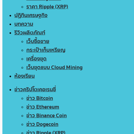
ราคา Ripple (XRP)
ปฏิทินเศรษฐกิจ
บทความ
รีวิวผลิตภัณฑ์
เว็บซื้อขาย
กระเป๋าเก็บเหรียญ
เครื่องขุด
เว็บขุดแบบ Cloud Mining
ห้องเรียน
ข่าวคริปโตเคอเรนซี่
ข่าว Bitcoin
ข่าว Ethereum
ข่าว Binance Coin
ข่าว Dogecoin
ข่าว Ripple (XRP)