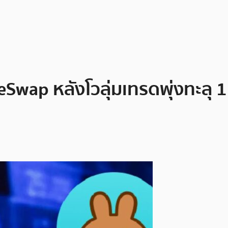
eSwap หลังโวลุ่มเทรดพุ่งทะล