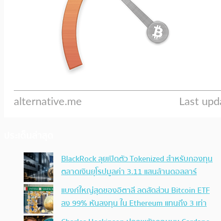
ประเด็นล่าสุด
BlackRock ลุยเปิดตัว Tokenized สำหรับกองทุน
ตลาดเงินยุโรปมูลค่า 3.11 แสนล้านดอลลาร์
แบงก์ใหญ่สุดของอิตาลี ลดสัดส่วน Bitcoin ETF
ลง 99% หันลงทุน ใน Ethereum แทนถึง 3 เท่า