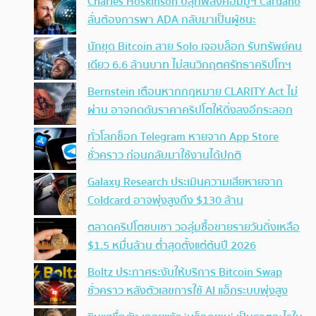
Charles Hoskinson ปลุกพลังคอมมูฯ Cardano
ลั่นต้องการพา ADA กลับมาเป็นผู้ชนะ
นักขุด Bitcoin สาย Solo เจอบล็อก รับทรัพย์คน
เดียว 6.6 ล้านบาท ไม่สนวิกฤตศรัทธาคริปโทฯ
Bernstein เตือนหากกฎหมาย CLARITY Act ไม่
ผ่าน อาจกดดันราคาคริปโตให้ดิ่งลงอีกระลอก
ทั่วโลกช็อก Telegram หายจาก App Store
ชั่วคราว ก่อนกลับมาใช้งานได้ปกติ
Galaxy Research ประเมินความเสียหายจาก
Coldcard อาจพุ่งสูงถึง $130 ล้าน
ตลาดคริปโตซบเซา วอลุ่มซื้อขายรายวันดิ่งเหลือ
$1.5 หมื่นล้าน ต่ำสุดตั้งแต่ต้นปี 2026
Boltz ประกาศระงับให้บริการ Bitcoin Swap
ชั่วคราว หลังตัวเลขการใช้ AI แฮ็กระบบพุ่งสูง