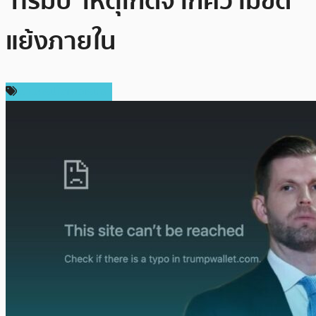
‘ทรัมป์’ เหตุเกิดจากความขัด
แย้งภายใน
ข่าวคริปโตเคอเรนซี่