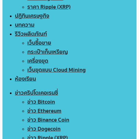
ราคา Ripple (XRP)
ปฏิทินเศรษฐกิจ
บทความ
รีวิวผลิตภัณฑ์
เว็บซื้อขาย
กระเป๋าเก็บเหรียญ
เครื่องขุด
เว็บขุดแบบ Cloud Mining
ห้องเรียน
ข่าวคริปโตเคอเรนซี่
ข่าว Bitcoin
ข่าว Ethereum
ข่าว Binance Coin
ข่าว Dogecoin
ข่าว Ripple (XRP)