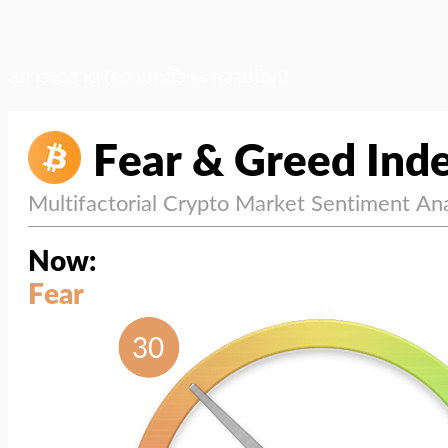
สภาวะตลาด (ความกลัว vs ความโลภ)