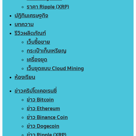
ราคา Ripple (XRP)
ปฏิทินเศรษฐกิจ
บทความ
รีวิวผลิตภัณฑ์
เว็บซื้อขาย
กระเป๋าเก็บเหรียญ
เครื่องขุด
เว็บขุดแบบ Cloud Mining
ห้องเรียน
ข่าวคริปโตเคอเรนซี่
ข่าว Bitcoin
ข่าว Ethereum
ข่าว Binance Coin
ข่าว Dogecoin
ข่าว Ripple (XRP)