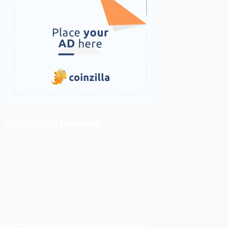
ติดตามเราบน Facebook
สภาวะตลาด (ความกลัว vs ความโลภ)