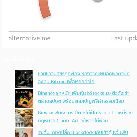
ประเด็นล่าสุด
ชายชาวมิสซูรีถูกฟ้อง หลังวางแผนลักพาตัวนัก
ลงทุน Bitcoin เพื่อเรียกค่าไถ่
Binance รุกหนัก เพิ่มหุ้น bStocks 10 ตัวดังเข้า
ตลาดสปอต พร้อมแคมเปญฟรีค่าธรรมเนียม
Bitwise ฟันธง คริปโตจะไม่เป็นไร แม้สัปดาห์นี้ร่าง
กฎหมาย Clarity Act จะโหวตไม่ผ่าน
‘อ.ตั๊ม’ ถอดปลั้ก Blockclock เก็บเข้าตู้ หวั่นพิษ