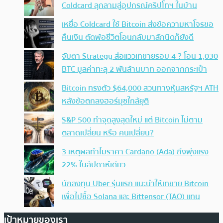
Coldcard ลุกลามสู่อุปกรณ์คริปโทฯ ในบ้าน
เหยื่อ Coldcard ใช้ Bitcoin ส่งข้อความหาโจรขอ
คืนเงิน ตัดพ้อชีวิตโอนกลับมาสักนิดก็ยังดี
จับตา Strategy ส่อแววเทขายรอบ 4 ? โอน 1,030
BTC มูลค่าทะลุ 2 พันล้านบาท ออกจากกระเป๋า
Bitcoin ทรงตัว $64,000 สวนทางหุ้นสหรัฐฯ ATH
หลังข้อตกลงฮอร์มุซใกล้ยุติ
S&P 500 ทำจุดสูงสุดใหม่ แต่ Bitcoin ไม่ตาม
ตลาดเปลี่ยน หรือ คนเปลี่ยน?
3 เหตุผลทำไมราคา Cardano (Ada) ถึงพุ่งแรง
22% ในสัปดาห์เดียว
นักลงทุน Uber รุ่นแรก แนะนำให้เทขาย Bitcoin
เพื่อไปซื้อ Solana และ Bittensor (TAO) แทน
เป้าหมายของเรา