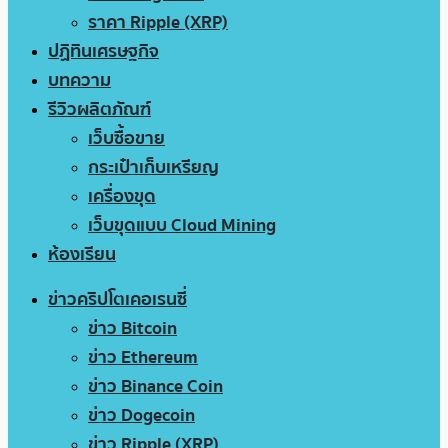
ราคา Ripple (XRP)
ปฏิทินเศรษฐกิจ
บทความ
รีวิวผลิตภัณฑ์
เว็บซื้อขาย
กระเป๋าเก็บเหรียญ
เครื่องขุด
เว็บขุดแบบ Cloud Mining
ห้องเรียน
ข่าวคริปโตเคอเรนซี่
ข่าว Bitcoin
ข่าว Ethereum
ข่าว Binance Coin
ข่าว Dogecoin
ข่าว Ripple (XRP)