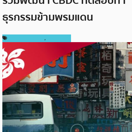
ร่วมพัฒนา CBDC ทดสอบทำ
ธุรกรรมข้ามพรมแดน
ข่าวคริปโตเคอเรนซี่
,
ต่างประเทศ