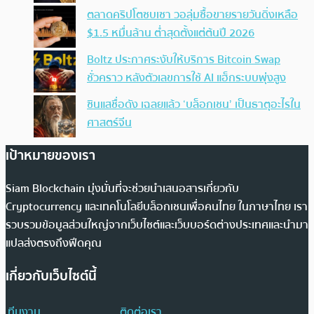
ตลาดคริปโตซบเซา วอลุ่มซื้อขายรายวันดิ่งเหลือ
$1.5 หมื่นล้าน ต่ำสุดตั้งแต่ต้นปี 2026
Boltz ประกาศระงับให้บริการ Bitcoin Swap
ชั่วคราว หลังตัวเลขการใช้ AI แฮ็กระบบพุ่งสูง
ซินแสชื่อดัง เฉลยแล้ว ‘บล็อกเชน’ เป็นธาตุอะไรใน
ศาสตร์จีน
เป้าหมายของเรา
Siam Blockchain มุ่งมั่นที่จะช่วยนำเสนอสารเกี่ยวกับ
Cryptocurrency และเทคโนโลยีบล็อกเชนเพื่อคนไทย ในภาษาไทย เรา
รวบรวมข้อมูลส่วนใหญ่จากเว็บไซต์และเว็บบอร์ดต่างประเทศและนำมา
แปลส่งตรงถึงฟีดคุณ
เกี่ยวกับเว็บไซต์นี้
ทีมงาน
ติดต่อเรา