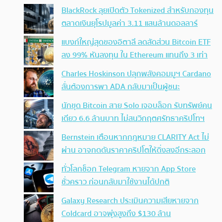
BlackRock ลุยเปิดตัว Tokenized สำหรับกองทุน
ตลาดเงินยุโรปมูลค่า 3.11 แสนล้านดอลลาร์
แบงก์ใหญ่สุดของอิตาลี ลดสัดส่วน Bitcoin ETF
ลง 99% หันลงทุน ใน Ethereum แทนถึง 3 เท่า
Charles Hoskinson ปลุกพลังคอมมูฯ Cardano
ลั่นต้องการพา ADA กลับมาเป็นผู้ชนะ
นักขุด Bitcoin สาย Solo เจอบล็อก รับทรัพย์คน
เดียว 6.6 ล้านบาท ไม่สนวิกฤตศรัทธาคริปโทฯ
Bernstein เตือนหากกฎหมาย CLARITY Act ไม่
ผ่าน อาจกดดันราคาคริปโตให้ดิ่งลงอีกระลอก
ทั่วโลกช็อก Telegram หายจาก App Store
ชั่วคราว ก่อนกลับมาใช้งานได้ปกติ
Galaxy Research ประเมินความเสียหายจาก
Coldcard อาจพุ่งสูงถึง $130 ล้าน