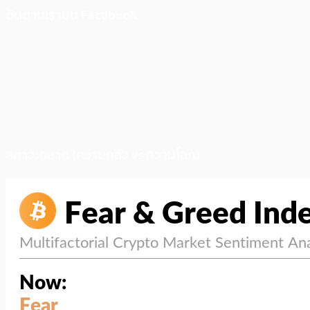
ติดตามเราบน Facebook
สภาวะตลาด (ความกลัว vs ความโลภ)