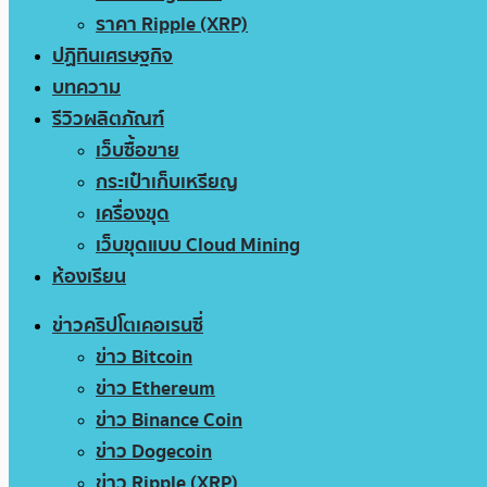
ราคา Ripple (XRP)
ปฏิทินเศรษฐกิจ
บทความ
รีวิวผลิตภัณฑ์
เว็บซื้อขาย
กระเป๋าเก็บเหรียญ
เครื่องขุด
เว็บขุดแบบ Cloud Mining
ห้องเรียน
ข่าวคริปโตเคอเรนซี่
ข่าว Bitcoin
ข่าว Ethereum
ข่าว Binance Coin
ข่าว Dogecoin
ข่าว Ripple (XRP)