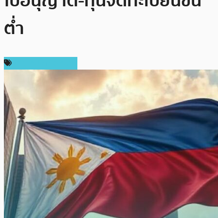
ใบอนุญาต-ทุนจดทะเบียนขั้น
ต่ำ
ข่าวคริปโตเคอเรนซี่