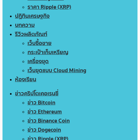
ราคา Ripple (XRP)
ปฏิทินเศรษฐกิจ
บทความ
รีวิวผลิตภัณฑ์
เว็บซื้อขาย
กระเป๋าเก็บเหรียญ
เครื่องขุด
เว็บขุดแบบ Cloud Mining
ห้องเรียน
ข่าวคริปโตเคอเรนซี่
ข่าว Bitcoin
ข่าว Ethereum
ข่าว Binance Coin
ข่าว Dogecoin
ข่าว Ripple (XRP)