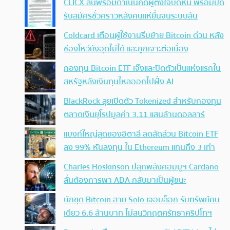
CLICX ลั่นพร้อมดำเนินคดีผู้ตั้งใจบิดหนี้ พร้อมปิด
รับสมัครชั่วคราวหลังคนแห่ยื่นจนระบบล้น
Coldcard เตือนผู้ใช้งานรีบย้าย Bitcoin ด่วน หลัง
ช่องโหว่ยังอุดไม่ได้ และถูกเจาะต่อเนื่อง
กองทุน Bitcoin ETF เจ๊งและปิดตัวเป็นแห่งแรกใน
สหรัฐหลังเงินทุนไหลออกไปฝั่ง AI
BlackRock ลุยเปิดตัว Tokenized สำหรับกองทุน
ตลาดเงินยุโรปมูลค่า 3.11 แสนล้านดอลลาร์
แบงก์ใหญ่สุดของอิตาลี ลดสัดส่วน Bitcoin ETF
ลง 99% หันลงทุน ใน Ethereum แทนถึง 3 เท่า
Charles Hoskinson ปลุกพลังคอมมูฯ Cardano
ลั่นต้องการพา ADA กลับมาเป็นผู้ชนะ
นักขุด Bitcoin สาย Solo เจอบล็อก รับทรัพย์คน
เดียว 6.6 ล้านบาท ไม่สนวิกฤตศรัทธาคริปโทฯ