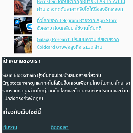
Bernstein เตือนหากกฎหมาย CLARITY Act ไม่
ผ่าน อาจกดดันราคาคริปโตให้ดิ่งลงอีกระลอก
ทั่วโลกช็อก Telegram หายจาก App Store
ชั่วคราว ก่อนกลับมาใช้งานได้ปกติ
Galaxy Research ประเมินความเสียหายจาก
Coldcard อาจพุ่งสูงถึง $130 ล้าน
เป้าหมายของเรา
Siam Blockchain มุ่งมั่นที่จะช่วยนำเสนอสารเกี่ยวกับ
Cryptocurrency และเทคโนโลยีบล็อกเชนเพื่อคนไทย ในภาษาไทย เรา
รวบรวมข้อมูลส่วนใหญ่จากเว็บไซต์และเว็บบอร์ดต่างประเทศและนำมา
แปลส่งตรงถึงฟีดคุณ
เกี่ยวกับเว็บไซต์นี้
ทีมงาน
ติดต่อเรา