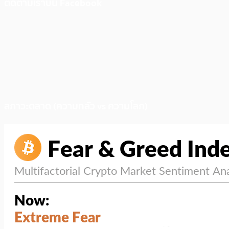
ติดตามเราบน Facebook
สภาวะตลาด (ความกลัว vs ความโลภ)