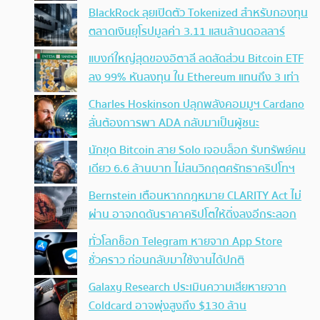
BlackRock ลุยเปิดตัว Tokenized สำหรับกองทุน
ตลาดเงินยุโรปมูลค่า 3.11 แสนล้านดอลลาร์
แบงก์ใหญ่สุดของอิตาลี ลดสัดส่วน Bitcoin ETF
ลง 99% หันลงทุน ใน Ethereum แทนถึง 3 เท่า
Charles Hoskinson ปลุกพลังคอมมูฯ Cardano
ลั่นต้องการพา ADA กลับมาเป็นผู้ชนะ
นักขุด Bitcoin สาย Solo เจอบล็อก รับทรัพย์คน
เดียว 6.6 ล้านบาท ไม่สนวิกฤตศรัทธาคริปโทฯ
Bernstein เตือนหากกฎหมาย CLARITY Act ไม่
ผ่าน อาจกดดันราคาคริปโตให้ดิ่งลงอีกระลอก
ทั่วโลกช็อก Telegram หายจาก App Store
ชั่วคราว ก่อนกลับมาใช้งานได้ปกติ
Galaxy Research ประเมินความเสียหายจาก
Coldcard อาจพุ่งสูงถึง $130 ล้าน