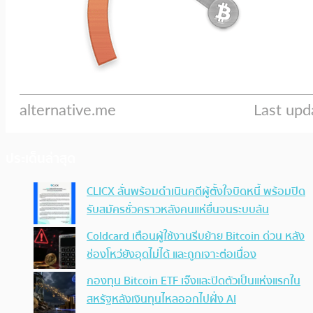
ประเด็นล่าสุด
CLICX ลั่นพร้อมดำเนินคดีผู้ตั้งใจบิดหนี้ พร้อมปิด
รับสมัครชั่วคราวหลังคนแห่ยื่นจนระบบล้น
Coldcard เตือนผู้ใช้งานรีบย้าย Bitcoin ด่วน หลัง
ช่องโหว่ยังอุดไม่ได้ และถูกเจาะต่อเนื่อง
กองทุน Bitcoin ETF เจ๊งและปิดตัวเป็นแห่งแรกใน
สหรัฐหลังเงินทุนไหลออกไปฝั่ง AI