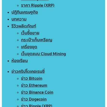
ราคา Ripple (XRP)
ปฏิทินเศรษฐกิจ
บทความ
รีวิวผลิตภัณฑ์
เว็บซื้อขาย
กระเป๋าเก็บเหรียญ
เครื่องขุด
เว็บขุดแบบ Cloud Mining
ห้องเรียน
ข่าวคริปโตเคอเรนซี่
ข่าว Bitcoin
ข่าว Ethereum
ข่าว Binance Coin
ข่าว Dogecoin
ข่าว Ripple (XRP)