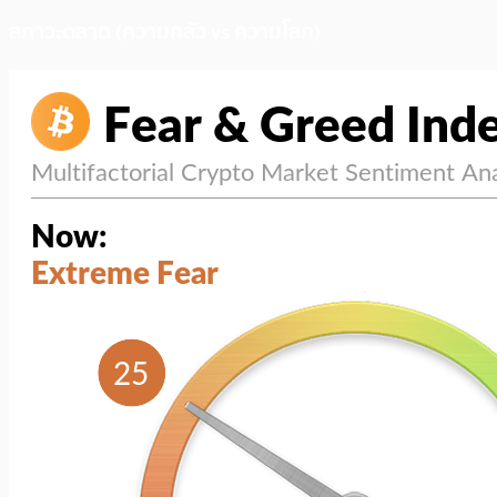
สภาวะตลาด (ความกลัว vs ความโลภ)