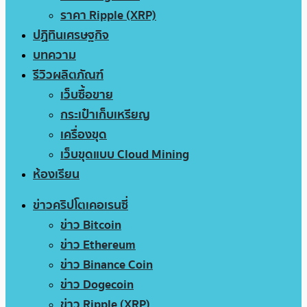
ราคา Ripple (XRP)
ปฏิทินเศรษฐกิจ
บทความ
รีวิวผลิตภัณฑ์
เว็บซื้อขาย
กระเป๋าเก็บเหรียญ
เครื่องขุด
เว็บขุดแบบ Cloud Mining
ห้องเรียน
ข่าวคริปโตเคอเรนซี่
ข่าว Bitcoin
ข่าว Ethereum
ข่าว Binance Coin
ข่าว Dogecoin
ข่าว Ripple (XRP)