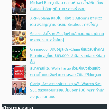
Michael Burry เตือน ตลาดหุ้นอาจใกล้พีคเสี่ยง
ดิ่งแรง ย้ำวิกฤตปี 1987 อาจซ้ำรอย
XRP-Solana หลบไป : ส่อง 3 Altcoins ฉายแวว
เด่น ส่งสัญญาณเตรียม Breakout ครั้งใหญ่
Solana จ่อโหวตจริง ลุ้นผ่านข้อเสนอเผาอุปทาน
เหรียญ SOL ครั้งใหญ่
Glassnode เปิดข้อมูล On-Chain ชี้แนวรับสำคัญ
Bitcoin อยู่โซน $63,000 เจ้ามือ-รายย่อยแห่ช้อน
ซื้อ
ธนาคารใหญ่ Wells Fargo ร่วมศึกชิงส่วนแบ่ง
ตลาดโทเคนเงินฝาก ตามรอย Citi, JPMorgan
Clarity Act อาจชะงักยาว ๆ หลัง Warren ร้อง
SEC ตรวจสอบเหรียญมีมของทรัมป์ เพราะทำนัก
ลงทุนขาดทุนยับ
เป้าหมายของเรา