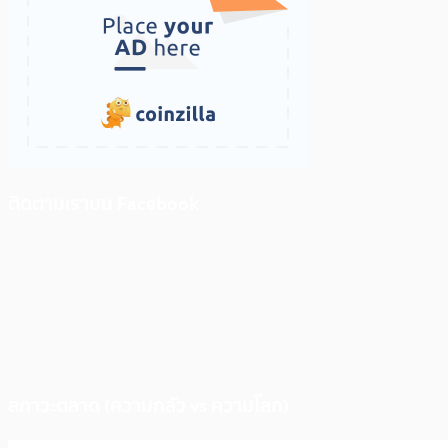
ติดตามเราบน Facebook
สภาวะตลาด (ความกลัว vs ความโลภ)