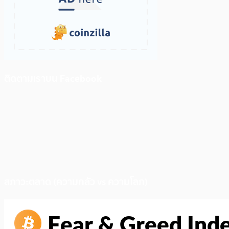
ติดตามเราบน Facebook
สภาวะตลาด (ความกลัว vs ความโลภ)