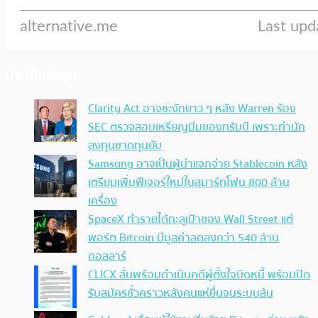
ประเด็นล่าสุด
Clarity Act อาจชะงักยาว ๆ หลัง Warren ร้อง
SEC ตรวจสอบเหรียญมีมของทรัมป์ เพราะทำนัก
ลงทุนขาดทุนยับ
Samsung อาจเป็นผู้นำแจกจ่าย Stablecoin หลัง
เตรียมเพิ่มฟีเจอร์ใหม่ในสมาร์ทโฟน 800 ล้าน
เครื่อง
SpaceX ทำรายได้ทะลุเป้าของ Wall Street แต่
พอร์ต Bitcoin มีมูลค่าลดลงกว่า 540 ล้าน
ดอลลาร์
CLICX ลั่นพร้อมดำเนินคดีผู้ตั้งใจบิดหนี้ พร้อมปิด
รับสมัครชั่วคราวหลังคนแห่ยื่นจนระบบล้น