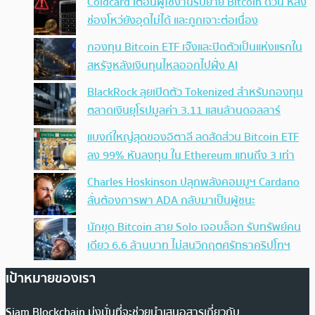
Coldcard เตือนผู้ใช้งานรีบย้าย Bitcoin ด่วน หลัง
ช่องโหว่ยังอุดไม่ได้ และถูกเจาะต่อเนื่อง
กองทุน Bitcoin ETF เจ๊งและปิดตัวเป็นแห่งแรกใน
สหรัฐหลังเงินทุนไหลออกไปฝั่ง AI
BlackRock ลุยเปิดตัว Tokenized สำหรับกองทุน
ตลาดเงินยุโรปมูลค่า 3.11 แสนล้านดอลลาร์
แบงก์ใหญ่สุดของอิตาลี ลดสัดส่วน Bitcoin ETF
ลง 99% หันลงทุน ใน Ethereum แทนถึง 3 เท่า
Charles Hoskinson ปลุกพลังคอมมูฯ Cardano
ลั่นต้องการพา ADA กลับมาเป็นผู้ชนะ
นักขุด Bitcoin สาย Solo เจอบล็อก รับทรัพย์คน
เดียว 6.6 ล้านบาท ไม่สนวิกฤตศรัทธาคริปโทฯ
เป้าหมายของเรา
Siam Blockchain มุ่งมั่นที่จะช่วยนำเสนอสารเกี่ยวกับ