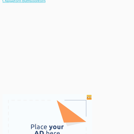
Chaiyatorn Buthsoontorn