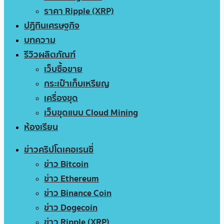
ราคา Ripple (XRP)
ปฏิทินเศรษฐกิจ
บทความ
รีวิวผลิตภัณฑ์
เว็บซื้อขาย
กระเป๋าเก็บเหรียญ
เครื่องขุด
เว็บขุดแบบ Cloud Mining
ห้องเรียน
ข่าวคริปโตเคอเรนซี่
ข่าว Bitcoin
ข่าว Ethereum
ข่าว Binance Coin
ข่าว Dogecoin
ข่าว Ripple (XRP)