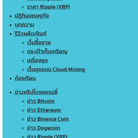
ราคา Ripple (XRP)
ปฏิทินเศรษฐกิจ
บทความ
รีวิวผลิตภัณฑ์
เว็บซื้อขาย
กระเป๋าเก็บเหรียญ
เครื่องขุด
เว็บขุดแบบ Cloud Mining
ห้องเรียน
ข่าวคริปโตเคอเรนซี่
ข่าว Bitcoin
ข่าว Ethereum
ข่าว Binance Coin
ข่าว Dogecoin
ข่าว Ripple (XRP)