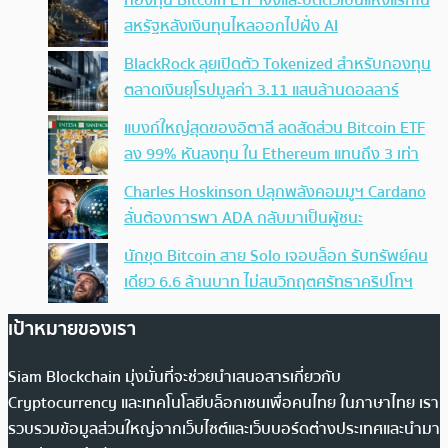
กองทุน Bitcoin ETF เจ๊งและปิดตัวเป็นแห่งแรกใน
สหรัฐหลังเงินทุนไหลออกไปฝั่ง AI
BlackRock ลุยเปิดตัว Tokenized สำหรับกองทุน
ตลาดเงินยุโรปมูลค่า 3.11 แสนล้านดอลลาร์
แบงก์ใหญ่สุดของอิตาลี ลดสัดส่วน Bitcoin ETF
ลง 99% หันลงทุน ใน Ethereum แทนถึง 3 เท่า
Charles Hoskinson ปลุกพลังคอมมูฯ Cardano
ลั่นต้องการพา ADA กลับมาเป็นผู้ชนะ
นักขุด Bitcoin สาย Solo เจอบล็อก รับทรัพย์คน
เดียว 6.6 ล้านบาท ไม่สนวิกฤตศรัทธาคริปโทฯ
เป้าหมายของเรา
Siam Blockchain มุ่งมั่นที่จะช่วยนำเสนอสารเกี่ยวกับ
Cryptocurrency และเทคโนโลยีบล็อกเชนเพื่อคนไทย ในภาษาไทย เรา
รวบรวมข้อมูลส่วนใหญ่จากเว็บไซต์และเว็บบอร์ดต่างประเทศและนำมา