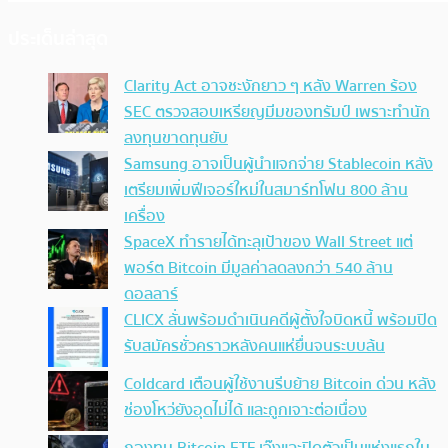
ประเด็นล่าสุด
Clarity Act อาจชะงักยาว ๆ หลัง Warren ร้อง
SEC ตรวจสอบเหรียญมีมของทรัมป์ เพราะทำนัก
ลงทุนขาดทุนยับ
Samsung อาจเป็นผู้นำแจกจ่าย Stablecoin หลัง
เตรียมเพิ่มฟีเจอร์ใหม่ในสมาร์ทโฟน 800 ล้าน
เครื่อง
SpaceX ทำรายได้ทะลุเป้าของ Wall Street แต่
พอร์ต Bitcoin มีมูลค่าลดลงกว่า 540 ล้าน
ดอลลาร์
CLICX ลั่นพร้อมดำเนินคดีผู้ตั้งใจบิดหนี้ พร้อมปิด
รับสมัครชั่วคราวหลังคนแห่ยื่นจนระบบล้น
Coldcard เตือนผู้ใช้งานรีบย้าย Bitcoin ด่วน หลัง
ช่องโหว่ยังอุดไม่ได้ และถูกเจาะต่อเนื่อง