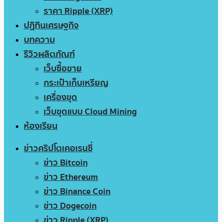
ราคา Ripple (XRP)
ปฏิทินเศรษฐกิจ
บทความ
รีวิวผลิตภัณฑ์
เว็บซื้อขาย
กระเป๋าเก็บเหรียญ
เครื่องขุด
เว็บขุดแบบ Cloud Mining
ห้องเรียน
ข่าวคริปโตเคอเรนซี่
ข่าว Bitcoin
ข่าว Ethereum
ข่าว Binance Coin
ข่าว Dogecoin
ข่าว Ripple (XRP)