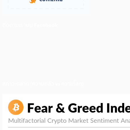
ติดตามเราบน Facebook
สภาวะตลาด (ความกลัว vs ความโลภ)